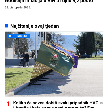
Godišnja inflacija u BiH u rujnu 4,2 posto
28. Listopada 2025.
Najčitanije ovaj tjedan
BIH
NOVOSTI
Koliko će novca dobiti svaki pripadnik HVO-a
i Armije i koje su sve opcije moguće? Evo