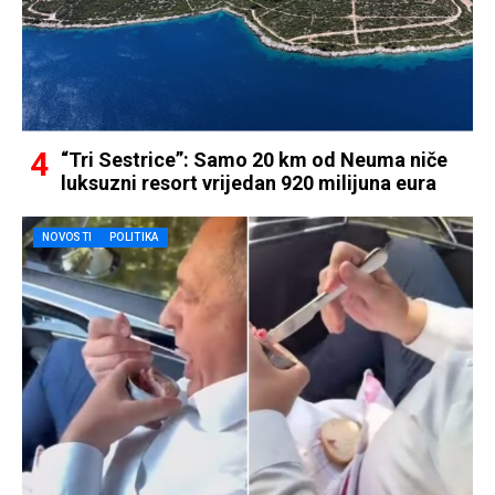
“Tri Sestrice”: Samo 20 km od Neuma niče
luksuzni resort vrijedan 920 milijuna eura
NOVOSTI
POLITIKA