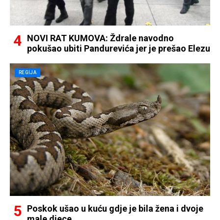
NOVI RAT KUMOVA: Ždrale navodno
pokušao ubiti Pandurevića jer je prešao Elezu
REGIJA
Poskok ušao u kuću gdje je bila žena i dvoje
male djece