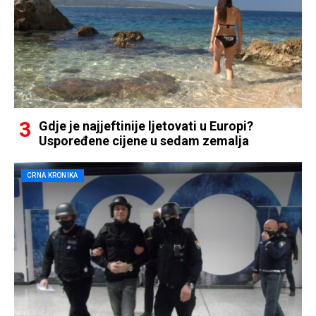
Gdje je najjeftinije ljetovati u Europi?
Uspoređene cijene u sedam zemalja
CRNA KRONIKA