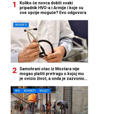
Koliko će novca dobiti svaki
pripadnik HVO-a i Armije i koje su
sve opcije moguće? Evo odgovora
NOVOSTI
Samohrani otac iz Mostara nije
mogao platiti pretragu o kojoj mu
je ovisio život, a onda je zazvonio
telefon…
BIH
NOVOSTI
SVIJET