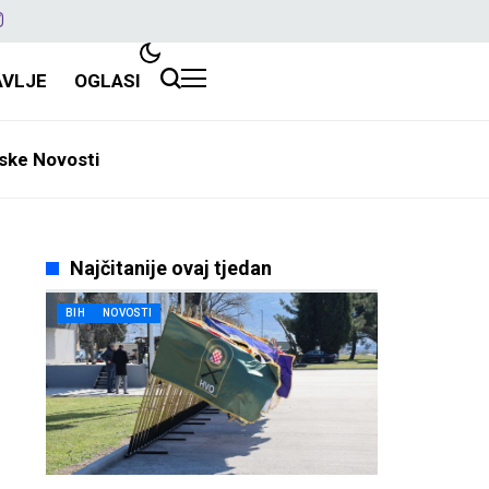
AVLJE
OGLASI
ske Novosti
Najčitanije ovaj tjedan
BIH
NOVOSTI