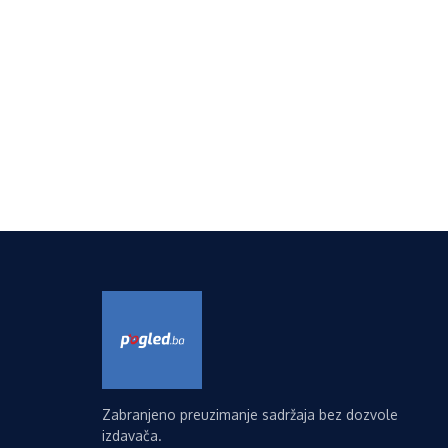
Zabranjeno preuzimanje sadržaja bez dozvole
izdavača.