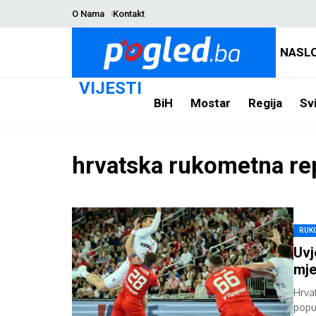
O Nama
Kontakt
NASL
VIJESTI
BiH
Mostar
Regija
Svi
hrvatska rukometna re
RUK
Uvj
mje
Hrva
popu