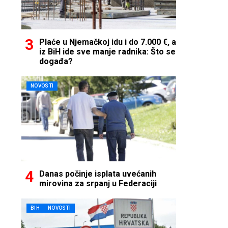
Plaće u Njemačkoj idu i do 7.000 €, a
iz BiH ide sve manje radnika: Što se
događa?
NOVOSTI
Danas počinje isplata uvećanih
mirovina za srpanj u Federaciji
BIH
NOVOSTI