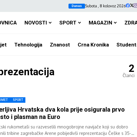
Subota , 8 kolovoz 2026
Danas
OVNICA
NOVOSTI
SPORT
MAGAZIN
ZDR
jet
Tehnologija
Znanost
Crna Kronika
Student
2
prezentacija
Članci
OMET
SPORT
erljiva Hrvatska dva kola prije osigurala prvo
sto i plasman na Euro
tski rukometaši su razveselili mnogobrojne navijače koji su dobro
nili tribine zagrebačke Arene pobijedivši reprezentaciju Češke s 35-