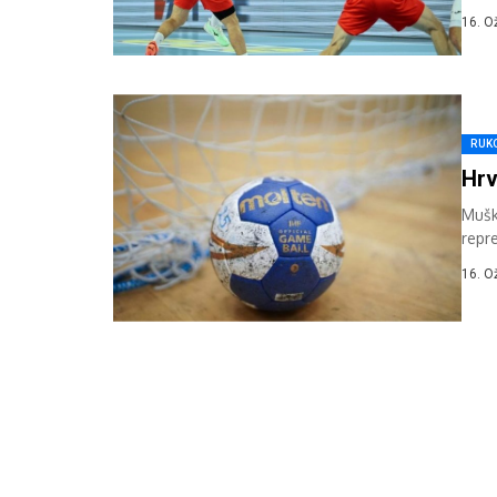
20 (1
16. O
RUK
Hrv
Mušk
repr
utakm
16. O