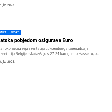
7-9) u 4. kolu kvalifikacija...
žujka 2025.
OMET
SPORT
atska pobjedom osigurava Euro
a rukometna reprezentacija Luksemburga iznenadila je
ezentaciju Belgije svladavši ju s 27-24 kao gost u Hasseltu, u
ici 4. kola u skupini 5...
žujka 2025.