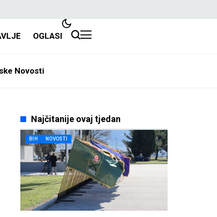
AVLJE
OGLASI
ske Novosti
Najčitanije ovaj tjedan
BIH
NOVOSTI