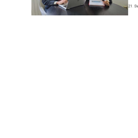
(Sus
21. S