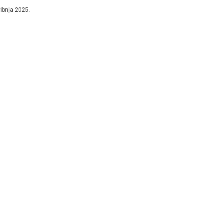
tainable Water and Integrated Management of...
vibnja 2025.