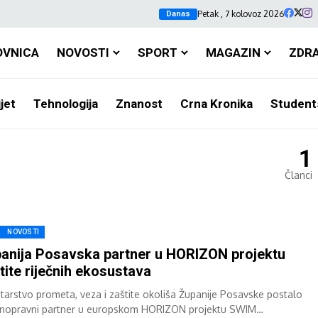
Petak , 7 kolovoz 2026
Danas
OVNICA
NOVOSTI
SPORT
MAGAZIN
ZDR
jet
Tehnologija
Znanost
Crna Kronika
Student
1
Članci
NOVOSTI
anija Posavska partner u HORIZON projektu
tite riječnih ekosustava
starstvo prometa, veza i zaštite okoliša Županije Posavske postalo
unopravni partner u europskom HORIZON projektu SWIM