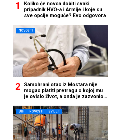
Koliko će novca dobiti svaki
pripadnik HVO-a i Armije i koje su
sve opcije moguće? Evo odgovora
NOVOSTI
Samohrani otac iz Mostara nije
mogao platiti pretragu o kojoj mu
je ovisio život, a onda je zazvonio
telefon…
BIH
NOVOSTI
SVIJET