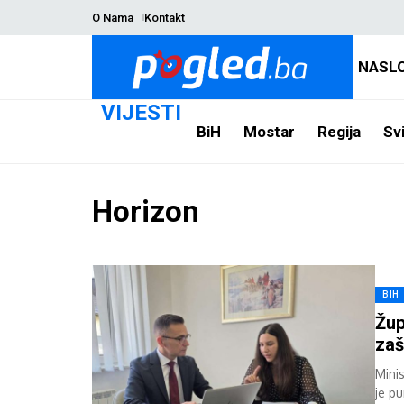
O Nama
Kontakt
NASL
VIJESTI
BiH
Mostar
Regija
Svi
Horizon
BIH
Žup
zaš
Mini
je p