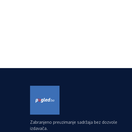
Zabranjeno preuzimanje sadržaja bez dozvole
izdavača.