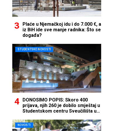
Plaće u Njemačkoj idu i do 7.000 €, a
iz BiH ide sve manje radnika: Što se
događa?
STUDENTSKE NOVOSTI
DONOSIMO POPIS: Skoro 400
prijava, njih 260 je dobilo smještaj u
Studentskom centru Sveučilišta u
Mostaru
NOVOSTI