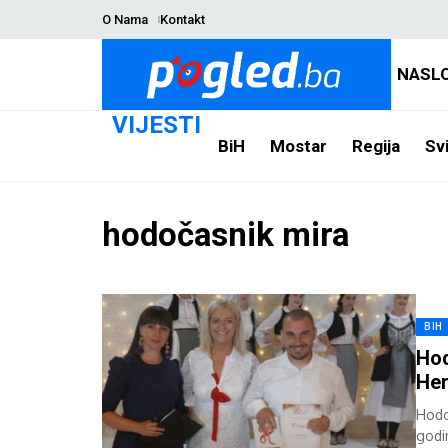
O Nama
Kontakt
NASL
VIJESTI
BiH
Mostar
Regija
Svi
hodočasnik mira
BIH
Hod
He
Hodo
godi