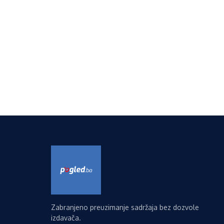
Zabranjeno preuzimanje sadržaja bez dozvole
izdavača.