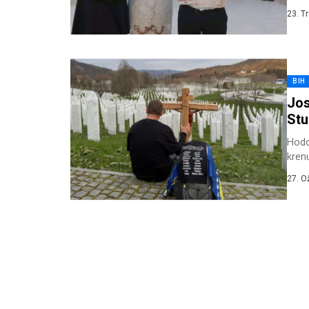
Zalih
23. T
BIH
Jos
Stu
Hodoč
krenu
27. O