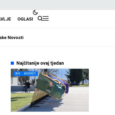
AVLJE
OGLASI
ske Novosti
Najčitanije ovaj tjedan
BIH
NOVOSTI