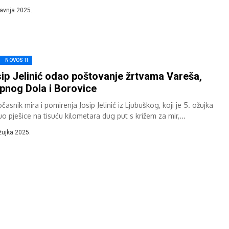
ić iz Buturović...
ravnja 2025.
NOVOSTI
ip Jelinić odao poštovanje žrtvama Vareša,
pnog Dola i Borovice
asnik mira i pomirenja Josip Jelinić iz Ljubuškog, koji je 5. ožujka
o pješice na tisuću kilometara dug put s križem za mir,...
žujka 2025.