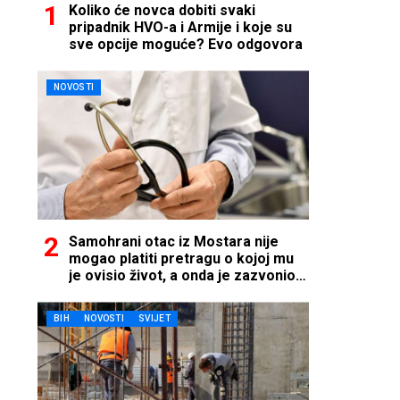
Koliko će novca dobiti svaki
pripadnik HVO-a i Armije i koje su
sve opcije moguće? Evo odgovora
NOVOSTI
Samohrani otac iz Mostara nije
mogao platiti pretragu o kojoj mu
je ovisio život, a onda je zazvonio
telefon…
BIH
NOVOSTI
SVIJET