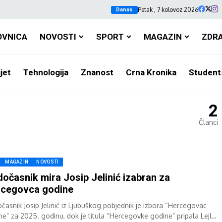
Petak , 7 kolovoz 2026
Danas
OVNICA
NOVOSTI
SPORT
MAGAZIN
ZDR
jet
Tehnologija
Znanost
Crna Kronika
Student
2
Članci
MAGAZIN
NOVOSTI
očasnik mira Josip Jelinić izabran za
rcegovca godine
časnik Josip Jelinić iz Ljubuškog pobjednik je izbora “Hercegovac
ne” za 2025. godinu, dok je titula “Hercegovke godine” pripala Lejli