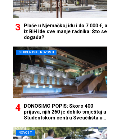
Plaće u Njemačkoj idu i do 7.000 €, a
iz BiH ide sve manje radnika: Što se
događa?
STUDENTSKE NOVOSTI
DONOSIMO POPIS: Skoro 400
prijava, njih 260 je dobilo smještaj u
Studentskom centru Sveučilišta u
Mostaru
NOVOSTI