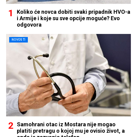
Koliko će novca dobiti svaki pripadnik HVO-a
i Armije i koje su sve opcije moguće? Evo
odgovora
NOVOSTI
Samohrani otac iz Mostara nije mogao
platiti pretragu o kojoj mu je ovisio život, a