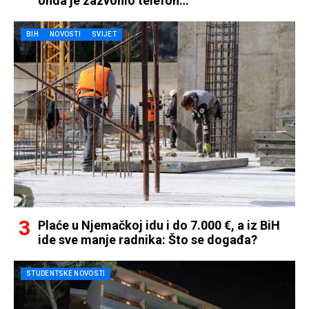
onda je zazvonio telefon…
BIH
NOVOSTI
SVIJET
Plaće u Njemačkoj idu i do 7.000 €, a iz BiH
ide sve manje radnika: Što se događa?
STUDENTSKE NOVOSTI