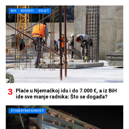
BIH
NOVOSTI
SVIJET
Plaće u Njemačkoj idu i do 7.000 €, a iz BiH
ide sve manje radnika: Što se događa?
STUDENTSKE NOVOSTI