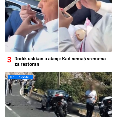
Dodik uslikan u akciji: Kad nemaš vremena
za restoran
BIH
NOVOSTI