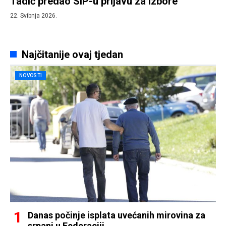
Tadić predao SIP-u prijavu za izbore
22. Svibnja 2026.
Najčitanije ovaj tjedan
NOVOSTI
Danas počinje isplata uvećanih mirovina za
srpanj u Federaciji