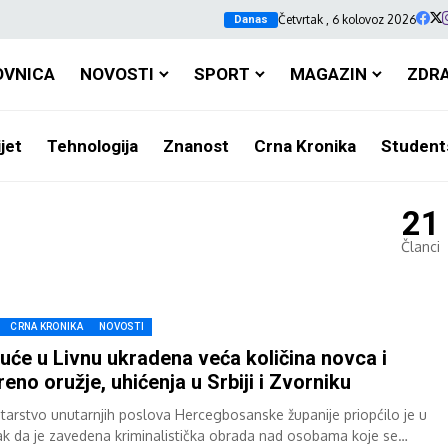
Četvrtak , 6 kolovoz 2026
Danas
OVNICA
NOVOSTI
SPORT
MAGAZIN
ZDR
jet
Tehnologija
Znanost
Crna Kronika
Student
21
Članci
CRNA KRONIKA
NOVOSTI
kuće u Livnu ukradena veća količina novca i
reno oružje, uhićenja u Srbiji i Zvorniku
starstvo unutarnjih poslova Hercegbosanske županije priopćilo je u
ak da je zavedena kriminalistička obrada nad osobama koje se