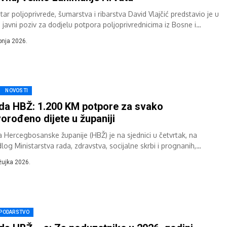
tar poljoprivrede, šumarstva i ribarstva David Vlajčić predstavio je u
u javni poziv za dodjelu potpora poljoprivrednicima iz Bosne i
egovine, istaknuvši kako...
ibnja 2026.
NOVOSTI
da HBŽ: 1.200 KM potpore za svako
orođeno dijete u županiji
a Hercegbosanske županije (HBŽ) je na sjednici u četvrtak, na
dlog Ministarstva rada, zdravstva, socijalne skrbi i prognanih,
jela Uredbu o novčanoj potpori...
žujka 2026.
PODARSTVO