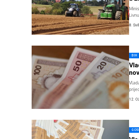
Minis
Livn
Herc
8. Sv
BIH
Vla
nov
Vlad
prije
doni
12. O
GOS