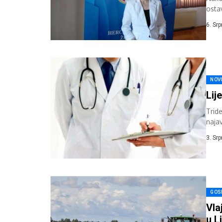
osta
minis
6. Sr
NOV
Lij
Tride
najav
3. Sr
GOS
Vla
u L