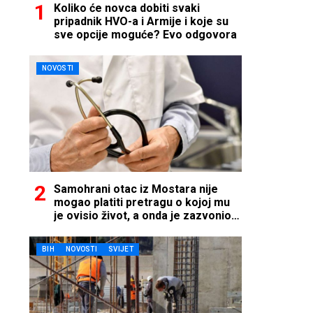
Koliko će novca dobiti svaki
pripadnik HVO-a i Armije i koje su
sve opcije moguće? Evo odgovora
NOVOSTI
Samohrani otac iz Mostara nije
mogao platiti pretragu o kojoj mu
je ovisio život, a onda je zazvonio
telefon…
BIH
NOVOSTI
SVIJET