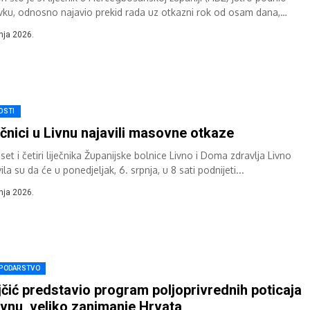
vku, odnosno najavio prekid rada uz otkazni rok od osam dana,
trica...
pnja 2026.
OSTI
ečnici u Livnu najavili masovne otkaze
set i četiri liječnika Županijske bolnice Livno i Doma zdravlja Livno
ila su da će u ponedjeljak, 6. srpnja, u 8 sati podnijeti...
pnja 2026.
PODARSTVO
jčić predstavio program poljoprivrednih poticaja
ivnu, veliko zanimanje Hrvata