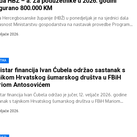
da HBŽ – a: Za poduzetnike u 2026. godini
gurano 800.000 KM
a Hercegbosanske županije (HBŽ) u ponedjeljak je na sjednici dala
asnost Ministarstvu gospodarstva na nastavak provedbe Programa
oja malog gospodarstva putem subvencije kamate...
eljače 2026.
TIKA
istar financija Ivan Ćubela održao sastanak s
nikom Hrvatskog šumarskog društva u FBiH
riom Antosovićem
tar financija Ivan Ćubela održao je jučer, 12. veljače 2026. godine
anak s tajnikom Hrvatskog šumarskog društva u FBiH Mariom
sovićem u povodu...
eljače 2026.