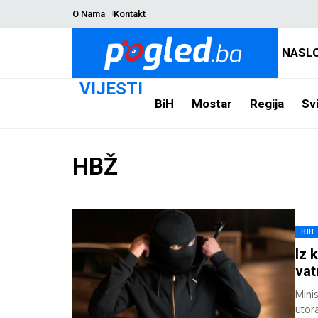
O Nama
Kontakt
NASL
VIJESTI
BiH
Mostar
Regija
Svi
HBŽ
BIH
Iz 
vat
Mini
utor