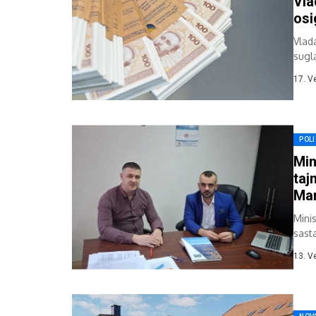
Vla
osi
Vlad
sugl
razv
17. V
POLI
Min
taj
Ma
Minis
sast
Anto
13. V