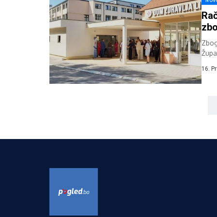
NOV
Rač
zbo
Zbog
Župa
Kupre
16. P