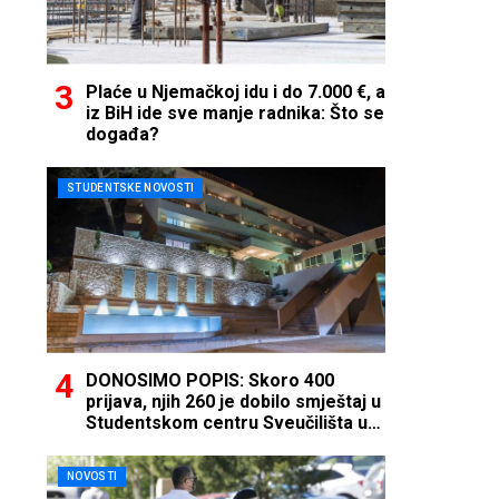
Plaće u Njemačkoj idu i do 7.000 €, a
iz BiH ide sve manje radnika: Što se
događa?
STUDENTSKE NOVOSTI
DONOSIMO POPIS: Skoro 400
prijava, njih 260 je dobilo smještaj u
Studentskom centru Sveučilišta u
Mostaru
NOVOSTI