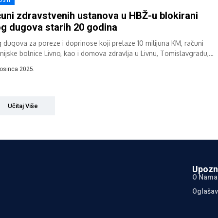
OSTI
uni zdravstvenih ustanova u HBŽ-u blokirani
g dugova starih 20 godina
 dugova za poreze i doprinose koji prelaze 10 milijuna KM, računi
nijske bolnice Livno, kao i domova zdravlja u Livnu, Tomislavgradu,
su,...
rosinca 2025.
Učitaj Više
Upozn
O Nama
Oglašav