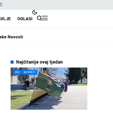
AVLJE
OGLASI
ske Novosti
Najčitanije ovaj tjedan
BIH
NOVOSTI