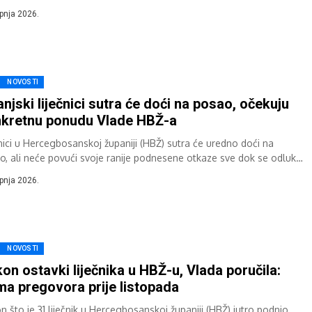
iče da su u nedjelju...
rpnja 2026.
NOVOSTI
anjski liječnici sutra će doći na posao, očekuju
kretnu ponudu Vlade HBŽ-a
čnici u Hercegbosanskoj županiji (HBŽ) sutra će uredno doći na
o, ali neće povući svoje ranije podnesene otkaze sve dok se odluka
...
rpnja 2026.
NOVOSTI
on ostavki liječnika u HBŽ-u, Vlada poručila:
a pregovora prije listopada
n što je 31 liječnik u Hercegbosanskoj županiji (HBŽ) jutro podnio