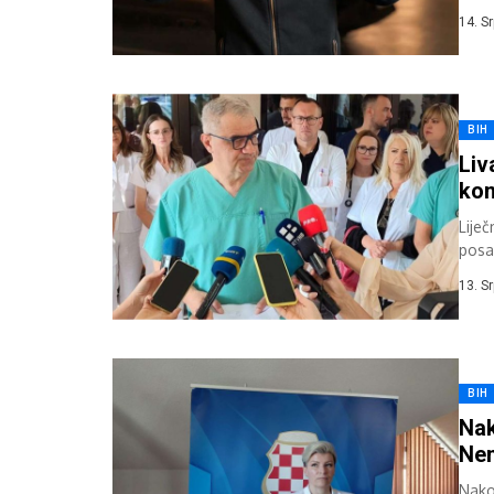
sumnj
14. S
BIH
Liv
kon
Lije
posa
Vlade
13. S
BIH
Nak
Nem
Nako