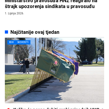
Ministarstvo pravosuđa HNŽ reagiralo na
štrajk upozorenja sindikata u pravosuđu
1. Lipnja 2026.
Najčitanije ovaj tjedan
BIH
NOVOSTI