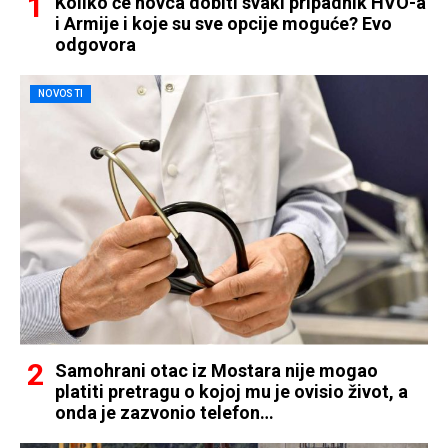
Koliko će novca dobiti svaki pripadnik HVO-a
i Armije i koje su sve opcije moguće? Evo
odgovora
NOVOSTI
Samohrani otac iz Mostara nije mogao
platiti pretragu o kojoj mu je ovisio život, a
onda je zazvonio telefon…