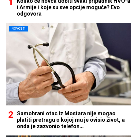
Koliko će novca dobiti svaki pripadnik HVO-a
i Armije i koje su sve opcije moguće? Evo
odgovora
NOVOSTI
Samohrani otac iz Mostara nije mogao
platiti pretragu o kojoj mu je ovisio život, a
onda je zazvonio telefon…