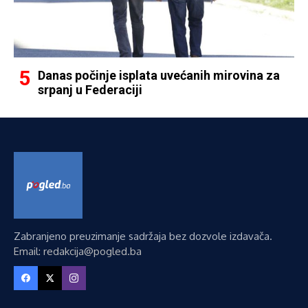
Danas počinje isplata uvećanih mirovina za
srpanj u Federaciji
Zabranjeno preuzimanje sadržaja bez dozvole izdavača.
Email: redakcija@pogled.ba