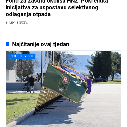
Fond za zaštitu okoliša HNŽ: Pokrenuta
inicijativa za uspostavu selektivnog
odlaganja otpada
9. Lipnja 2025.
Najčitanije ovaj tjedan
BIH
NOVOSTI