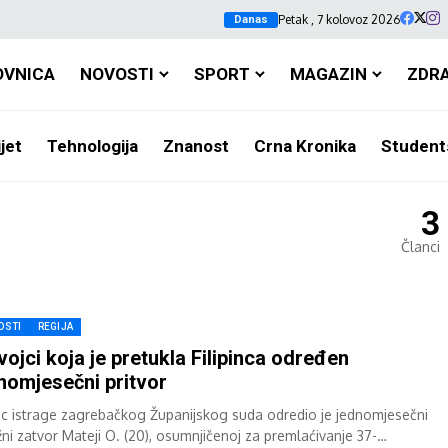
Petak , 7 kolovoz 2026
Danas
OVNICA
NOVOSTI
SPORT
MAGAZIN
ZDR
jet
Tehnologija
Znanost
Crna Kronika
Student
3
Članci
OSTI
REGIJA
vojci koja je pretukla Filipinca određen
nomjesečni pritvor
c istrage zagrebačkog Županijskog suda odredio je jednomjesečni
žni zatvor Mateji O. (20), osumnjičenoj za premlaćivanje 37-