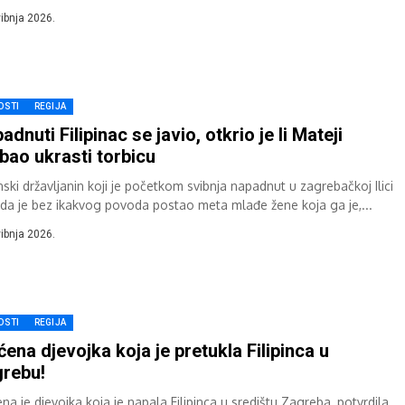
njeg filipinskog turista u središtu Zagreba pretprošlog...
vibnja 2026.
OSTI
REGIJA
adnuti Filipinac se javio, otkrio je li Mateji
bao ukrasti torbicu
inski državljanin koji je početkom svibnja napadnut u zagrebačkoj Ilici
i da je bez ikakvog povoda postao meta mlađe žene koja ga je,...
vibnja 2026.
OSTI
REGIJA
ćena djevojka koja je pretukla Filipinca u
rebu!
na je djevojka koja je napala Filipinca u središtu Zagreba, potvrdila