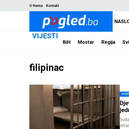
O Nama
Kontakt
NASL
VIJESTI
BiH
Mostar
Regija
Svi
filipinac
NOV
Dje
jed
Suda
istra