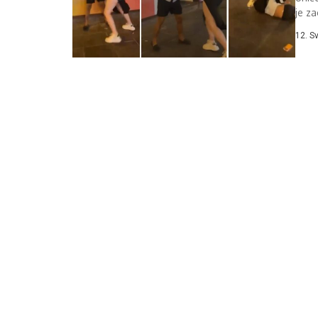
je z
satim
12. S