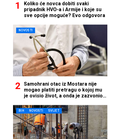
Koliko će novca dobiti svaki
pripadnik HVO-a i Armije i koje su
sve opcije moguće? Evo odgovora
NOVOSTI
Samohrani otac iz Mostara nije
mogao platiti pretragu o kojoj mu
je ovisio život, a onda je zazvonio
telefon…
BIH
NOVOSTI
SVIJET