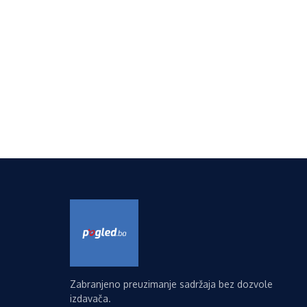
Zabranjeno preuzimanje sadržaja bez dozvole
izdavača.