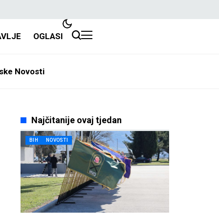
AVLJE
OGLASI
ske Novosti
Najčitanije ovaj tjedan
BIH
NOVOSTI