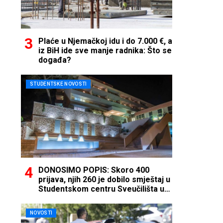
Plaće u Njemačkoj idu i do 7.000 €, a
iz BiH ide sve manje radnika: Što se
događa?
STUDENTSKE NOVOSTI
DONOSIMO POPIS: Skoro 400
prijava, njih 260 je dobilo smještaj u
Studentskom centru Sveučilišta u
Mostaru
NOVOSTI