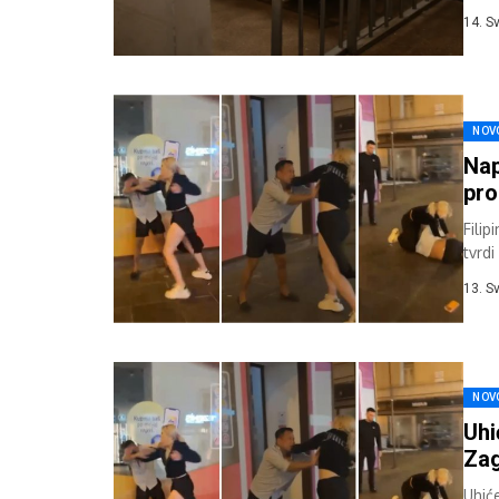
godiš
14. S
NOV
Nap
pro
Filip
tvrd
13. S
NOV
Uhi
Zag
Uhiće