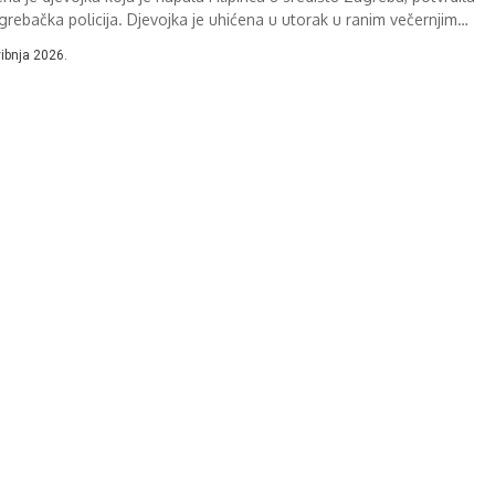
agrebačka policija. Djevojka je uhićena u utorak u ranim večernjim
a,...
vibnja 2026.