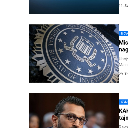
uklju
11. S
NOV
Mis
nag
Uboj
Mass
Novo
29. T
SVI
KAK
taj
Ravn