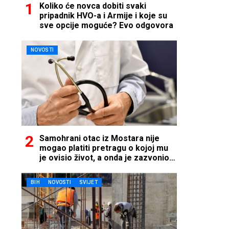
Koliko će novca dobiti svaki
pripadnik HVO-a i Armije i koje su
sve opcije moguće? Evo odgovora
NOVOSTI
Samohrani otac iz Mostara nije
mogao platiti pretragu o kojoj mu
je ovisio život, a onda je zazvonio
telefon…
BIH
NOVOSTI
SVIJET