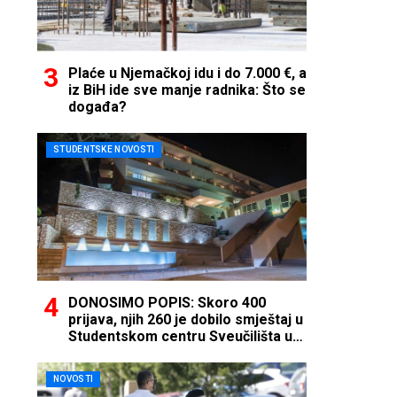
Plaće u Njemačkoj idu i do 7.000 €, a
iz BiH ide sve manje radnika: Što se
događa?
STUDENTSKE NOVOSTI
DONOSIMO POPIS: Skoro 400
prijava, njih 260 je dobilo smještaj u
Studentskom centru Sveučilišta u
Mostaru
NOVOSTI