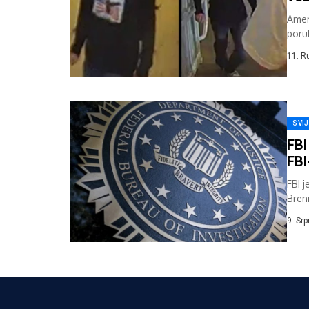
Ameri
poruk
11. R
SVI
FBI
FBI
FBI 
Bren
Digit
9. Sr