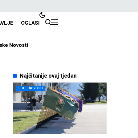
AVLJE
OGLASI
ske Novosti
Najčitanije ovaj tjedan
BIH
NOVOSTI