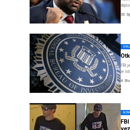
dipl
a u o
30. S
SVI
Otk
FBI j
je i
4. St
NOV
FBI
vez