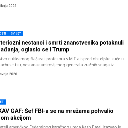
čujući svjedočanstva bića visokih oko jedan metar koja su,...
vibnja 2026.
OSTI
SVIJET
teriozni nestanci i smrti znanstvenika potaknuli
ađanja, oglasio se i Trump
stvo nuklearnog fizičara i profesora s MIT-a ispred obiteljske kuće u
achusettsu, nestanak umirovljenog generala zračnih snaga iz
g Meksika i nestanak inženjerke...
ravnja 2026.
JET
AV GAF: Šef FBI-a se na mrežama pohvalio
nom akcijom
atelj američkog Federalnog istražnog ureda Kash Patel izazvao je