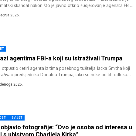
omatski skandal nakon što je javno otkrio sudjelovanje agenata FBI-
peraciji uhićenja u...
iječnja 2026.
JET
azi agentima FBI-a koji su istraživali Trumpa
e otpustio četiri agenta iz tima posebnog tužitelja Jacka Smitha koji
straživao predsjednika Donalda Trumpa, iako su neke od tih odluka...
udenoga 2025.
OSTI
SVIJET
 objavio fotografije: “Ovo je osoba od interesa u
i s ubistvom Charlieja Kirka”