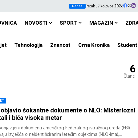
Petak , 7 kolovoz 2026
Danas
OVNICA
NOVOSTI
SPORT
MAGAZIN
ZDR
jet
Tehnologija
Znanost
Crna Kronika
Student
6
Članci
JET
 objavio šokantne dokumente o NLO: Misteriozni
ali i bića visoka metar
objavljeni dokumenti američkog Federalnog istražnog ureda (FBI)
vaju izvješća o neidentificiranim letećim objektima (NLO-ima),