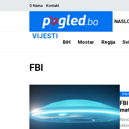
O Nama
Kontakt
NASL
VIJESTI
BiH
Mostar
Regija
Svi
FBI
SVI
FBI
met
Novo
otkri