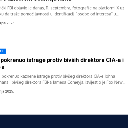
čki FBI objavio je danas, 11. septembra, fotografije na platformi X uz
u da traže pomoć javnosti u identifikaciji “osobe od interesa” u...
ujna 2025.
JET
 pokrenuo istrage protiv bivših direktora CIA-a i
-a
je pokrenuo kaznene istrage protiv bivšeg direktora CIA-e Johna
nana i bivšeg direktora FBI-a Jamesa Comeyja, izvijestio je Fox News
al u...
pnja 2025.