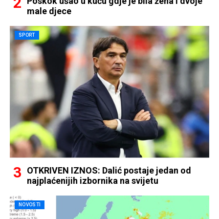
Poskok ušao u kuću gdje je bila žena i dvoje
male djece
SPORT
OTKRIVEN IZNOS: Dalić postaje jedan od
najplaćenijih izbornika na svijetu
NOVOSTI