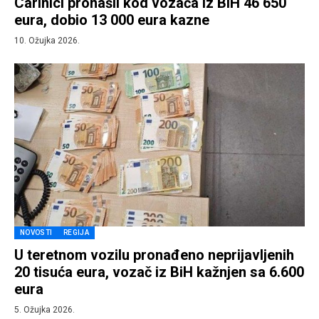
Carinici pronašli kod vozača iz BIH 46 650
eura, dobio 13 000 eura kazne
10. Ožujka 2026.
NOVOSTI
REGIJA
U teretnom vozilu pronađeno neprijavljenih
20 tisuća eura, vozač iz BiH kažnjen sa 6.600
eura
5. Ožujka 2026.