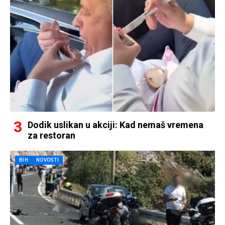
Dodik uslikan u akciji: Kad nemaš vremena
za restoran
BIH
NOVOSTI