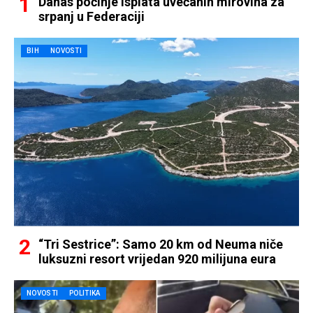
Danas počinje isplata uvećanih mirovina za
srpanj u Federaciji
BIH
NOVOSTI
“Tri Sestrice”: Samo 20 km od Neuma niče
luksuzni resort vrijedan 920 milijuna eura
NOVOSTI
POLITIKA