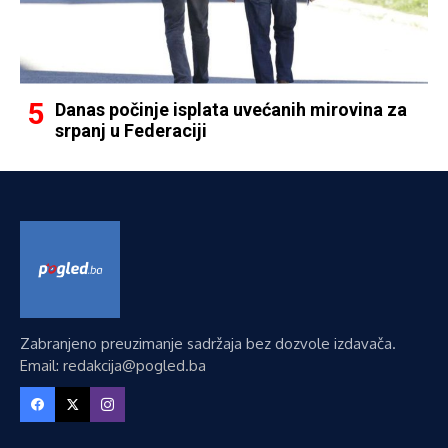
Danas počinje isplata uvećanih mirovina za
srpanj u Federaciji
Zabranjeno preuzimanje sadržaja bez dozvole izdavača.
Email: redakcija@pogled.ba