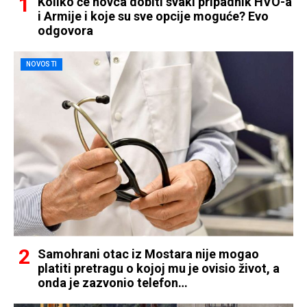
Koliko će novca dobiti svaki pripadnik HVO-a
i Armije i koje su sve opcije moguće? Evo
odgovora
NOVOSTI
Samohrani otac iz Mostara nije mogao
platiti pretragu o kojoj mu je ovisio život, a
onda je zazvonio telefon…