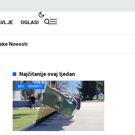
AVLJE
OGLASI
ske Novosti
Najčitanije ovaj tjedan
BIH
NOVOSTI