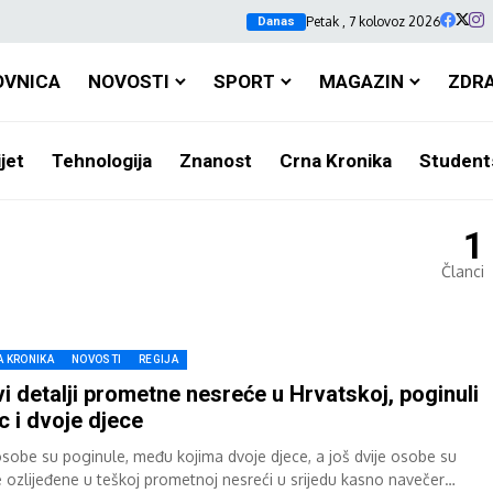
Petak , 7 kolovoz 2026
Danas
OVNICA
NOVOSTI
SPORT
MAGAZIN
ZDR
jet
Tehnologija
Znanost
Crna Kronika
Student
1
Članci
A KRONIKA
NOVOSTI
REGIJA
i detalji prometne nesreće u Hrvatskoj, poginuli
c i dvoje djece
osobe su poginule, među kojima dvoje djece, a još dvije osobe su
e ozlijeđene u teškoj prometnoj nesreći u srijedu kasno navečer