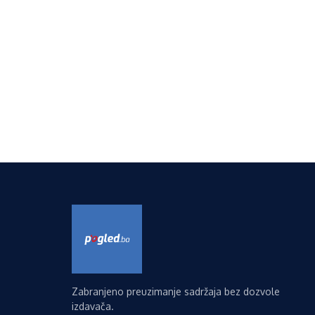
Zabranjeno preuzimanje sadržaja bez dozvole
izdavača.