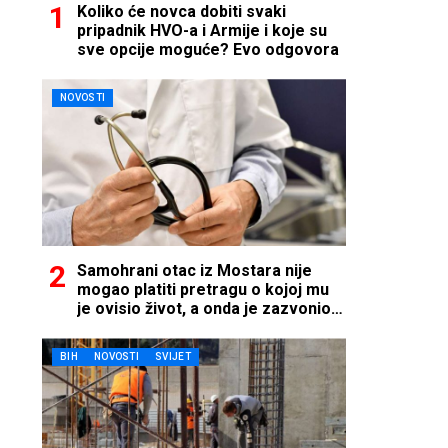
Koliko će novca dobiti svaki
pripadnik HVO-a i Armije i koje su
sve opcije moguće? Evo odgovora
NOVOSTI
Samohrani otac iz Mostara nije
mogao platiti pretragu o kojoj mu
je ovisio život, a onda je zazvonio
telefon…
BIH
NOVOSTI
SVIJET