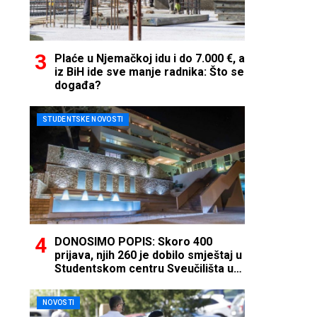
Plaće u Njemačkoj idu i do 7.000 €, a
iz BiH ide sve manje radnika: Što se
događa?
STUDENTSKE NOVOSTI
DONOSIMO POPIS: Skoro 400
prijava, njih 260 je dobilo smještaj u
Studentskom centru Sveučilišta u
Mostaru
NOVOSTI