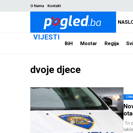
O Nama
Kontakt
NASL
VIJESTI
BiH
Mostar
Regija
Svi
dvoje djece
CRN
Nov
ota
Tri 
lakš