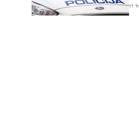
kod..
17. T