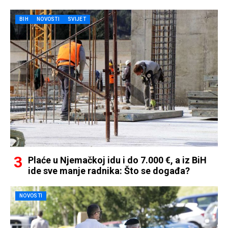
BIH
NOVOSTI
SVIJET
Plaće u Njemačkoj idu i do 7.000 €, a iz BiH
ide sve manje radnika: Što se događa?
NOVOSTI