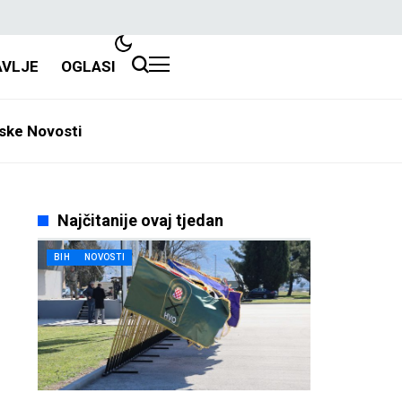
AVLJE
OGLASI
ske Novosti
Najčitanije ovaj tjedan
BIH
NOVOSTI