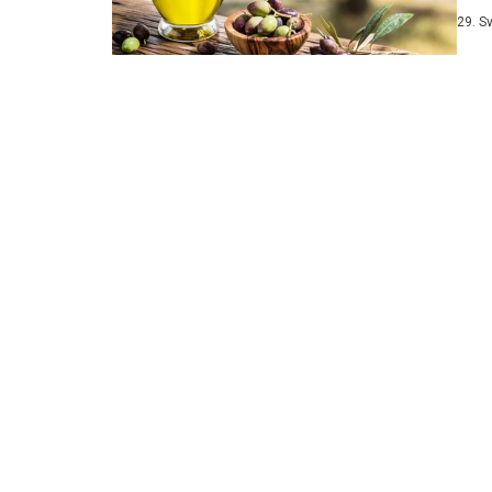
nazi
29. S