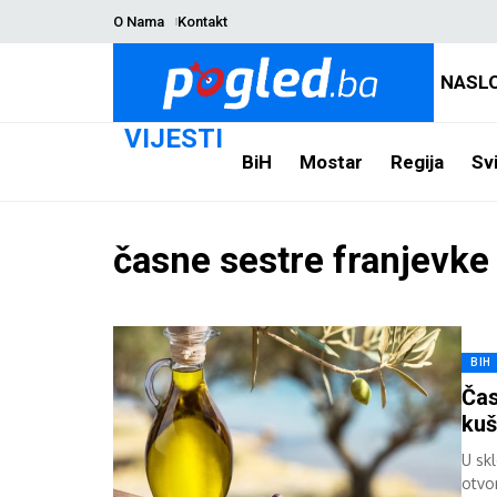
O Nama
Kontakt
NASL
VIJESTI
BiH
Mostar
Regija
Svi
časne sestre franjevke
BIH
Čas
kuš
U sk
otvo