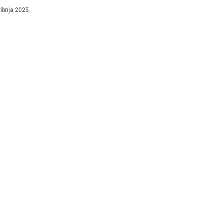
vom Paxa...
vibnja 2025.