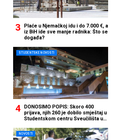
Plaće u Njemačkoj idu i do 7.000 €, a
iz BiH ide sve manje radnika: Što se
događa?
STUDENTSKE NOVOSTI
DONOSIMO POPIS: Skoro 400
prijava, njih 260 je dobilo smještaj u
Studentskom centru Sveučilišta u
Mostaru
NOVOSTI