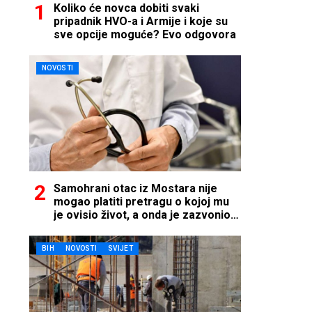
Koliko će novca dobiti svaki
pripadnik HVO-a i Armije i koje su
sve opcije moguće? Evo odgovora
NOVOSTI
Samohrani otac iz Mostara nije
mogao platiti pretragu o kojoj mu
je ovisio život, a onda je zazvonio
telefon…
BIH
NOVOSTI
SVIJET