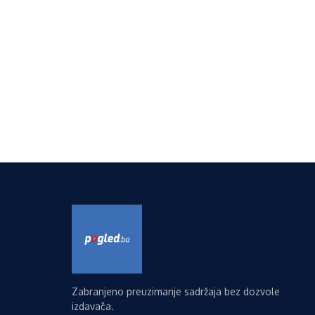
Zabranjeno preuzimanje sadržaja bez dozvole
izdavača.