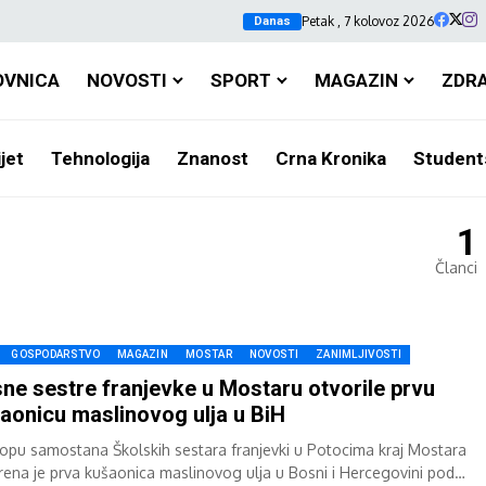
Petak , 7 kolovoz 2026
Danas
OVNICA
NOVOSTI
SPORT
MAGAZIN
ZDR
jet
Tehnologija
Znanost
Crna Kronika
Student
1
Članci
GOSPODARSTVO
MAGAZIN
MOSTAR
NOVOSTI
ZANIMLJIVOSTI
ne sestre franjevke u Mostaru otvorile prvu
aonicu maslinovog ulja u BiH
lopu samostana Školskih sestara franjevki u Potocima kraj Mostara
rena je prva kušaonica maslinovog ulja u Bosni i Hercegovini pod