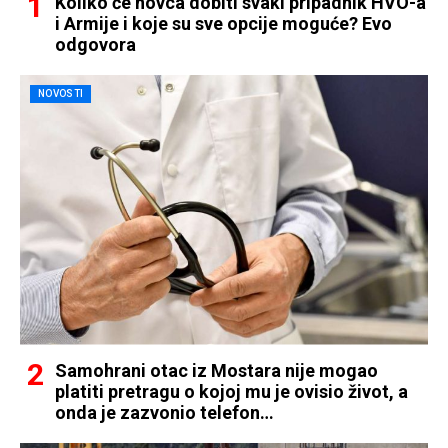
Koliko će novca dobiti svaki pripadnik HVO-a
i Armije i koje su sve opcije moguće? Evo
odgovora
NOVOSTI
Samohrani otac iz Mostara nije mogao
platiti pretragu o kojoj mu je ovisio život, a
onda je zazvonio telefon…