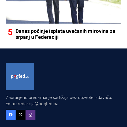
Danas počinje isplata uvećanih mirovina za
srpanj u Federaciji
Zabranjeno preuzimanje sadržaja bez dozvole izdavača.
Email: redakcija@pogled.ba