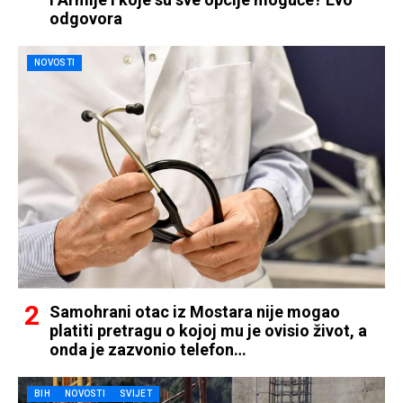
odgovora
NOVOSTI
Samohrani otac iz Mostara nije mogao
platiti pretragu o kojoj mu je ovisio život, a
onda je zazvonio telefon…
BIH
NOVOSTI
SVIJET