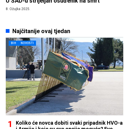
U SAD-u strijeljan osuđenik na smrt
8. Ožujka 2025.
Najčitanije ovaj tjedan
BIH
NOVOSTI
Koliko će novca dobiti svaki pripadnik HVO-a
i Armije i koje su sve opcije moguće? Evo