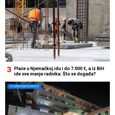
Plaće u Njemačkoj idu i do 7.000 €, a iz BiH
ide sve manje radnika: Što se događa?
STUDENTSKE NOVOSTI