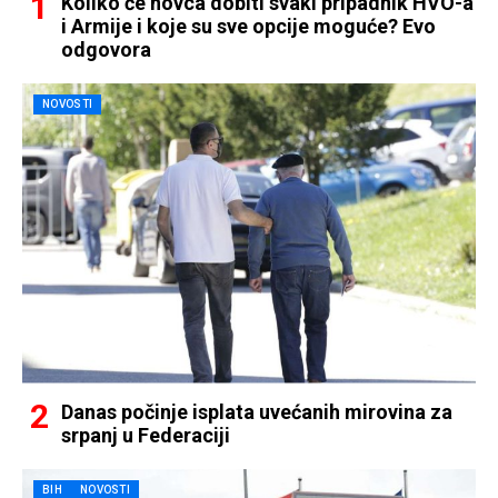
Koliko će novca dobiti svaki pripadnik HVO-a
i Armije i koje su sve opcije moguće? Evo
odgovora
NOVOSTI
Danas počinje isplata uvećanih mirovina za
srpanj u Federaciji
BIH
NOVOSTI