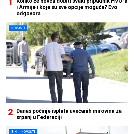
Koliko će novca dobiti svaki pripadnik HVO-a
i Armije i koje su sve opcije moguće? Evo
odgovora
NOVOSTI
Danas počinje isplata uvećanih mirovina za
srpanj u Federaciji
BIH
NOVOSTI