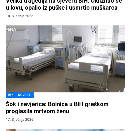
Velika tragedija na sjeveru BiH: Okliznuo se
u lovu, opalio iz puške i usmrtio muškarca
18. Siječnja 2026.
BIH
NOVOSTI
Šok i nevjerica: Bolnica u BiH greškom
proglasila mrtvom ženu
17. Siječnja 2026.