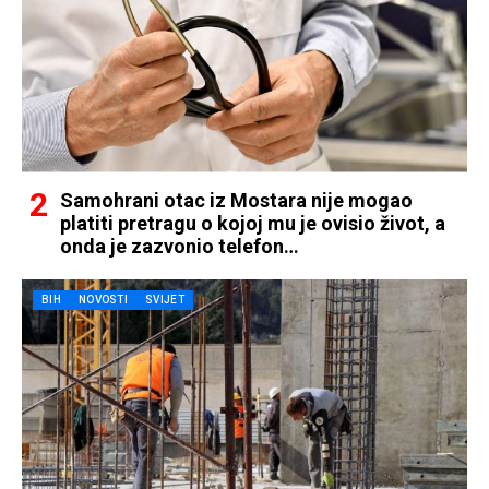
Samohrani otac iz Mostara nije mogao
platiti pretragu o kojoj mu je ovisio život, a
onda je zazvonio telefon…
BIH
NOVOSTI
SVIJET