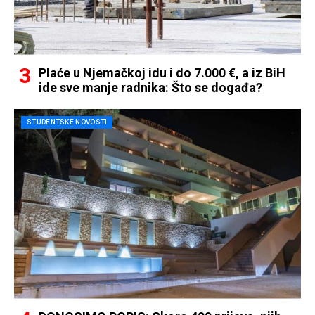
Plaće u Njemačkoj idu i do 7.000 €, a iz BiH
ide sve manje radnika: Što se događa?
STUDENTSKE NOVOSTI