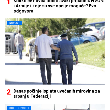
Koliko će novca dobiti svaki pripadnik HVO-a
i Armije i koje su sve opcije moguće? Evo
odgovora
NOVOSTI
Danas počinje isplata uvećanih mirovina za
srpanj u Federaciji
BIH
NOVOSTI