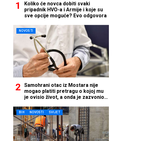
Koliko će novca dobiti svaki
pripadnik HVO-a i Armije i koje su
sve opcije moguće? Evo odgovora
NOVOSTI
Samohrani otac iz Mostara nije
mogao platiti pretragu o kojoj mu
je ovisio život, a onda je zazvonio
telefon…
BIH
NOVOSTI
SVIJET