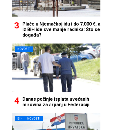
Plaće u Njemačkoj idu i do 7.000 €, a
iz BiH ide sve manje radnika: Što se
događa?
NOVOSTI
Danas počinje isplata uvećanih
mirovina za srpanj u Federaciji
BIH
NOVOSTI