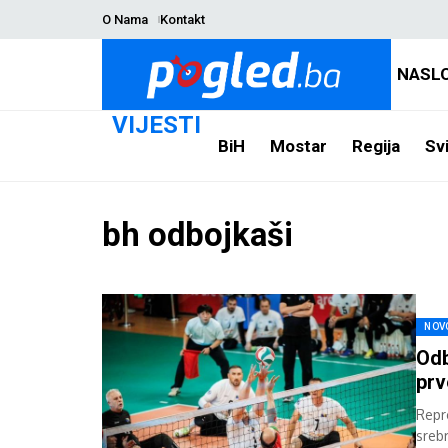
O Nama
Kontakt
NASL
VIJESTI
BiH
Mostar
Regija
Svi
bh odbojkaši
NOV
Odb
prv
Repr
sreb