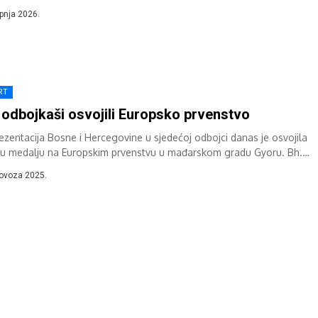
n što je danas u finalnom...
rpnja 2026.
RT
 odbojkaši osvojili Europsko prvenstvo
ezentacija Bosne i Hercegovine u sjedećoj odbojci danas je osvojila
nu medalju na Europskim prvenstvu u mađarskom gradu Gyoru. Bh.
zentativci su u...
lovoza 2025.