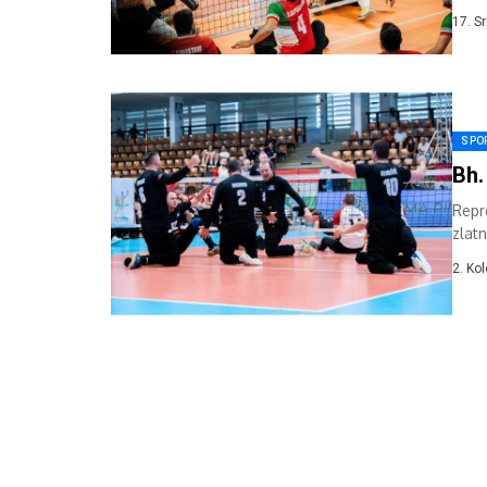
nako
17. S
SPO
Bh.
Repr
zlat
repre
2. Ko