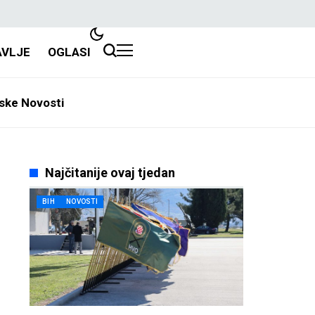
AVLJE
OGLASI
ske Novosti
Najčitanije ovaj tjedan
BIH
NOVOSTI