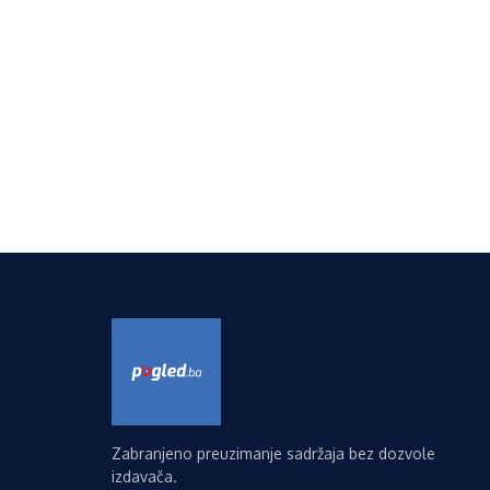
Zabranjeno preuzimanje sadržaja bez dozvole
izdavača.