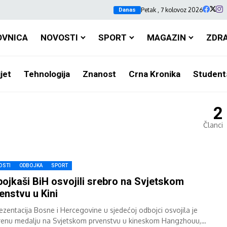
Petak , 7 kolovoz 2026
Danas
OVNICA
NOVOSTI
SPORT
MAGAZIN
ZDR
jet
Tehnologija
Znanost
Crna Kronika
Student
2
Članci
OSTI
ODBOJKA
SPORT
ojkaši BiH osvojili srebro na Svjetskom
enstvu u Kini
ezentacija Bosne i Hercegovine u sjedećoj odbojci osvojila je
renu medalju na Svjetskom prvenstvu u kineskom Hangzhouu,