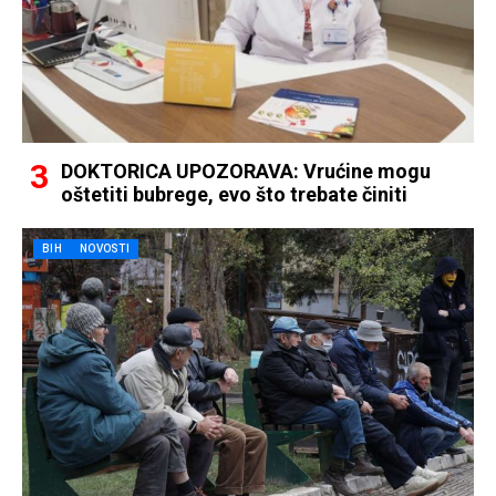
DOKTORICA UPOZORAVA: Vrućine mogu
oštetiti bubrege, evo što trebate činiti
BIH
NOVOSTI