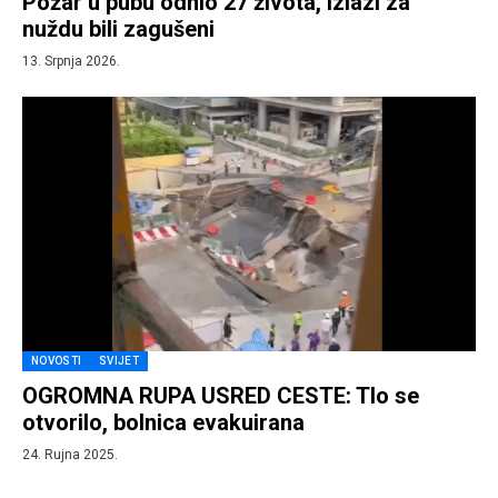
Požar u pubu odnio 27 života, izlazi za
nuždu bili zagušeni
13. Srpnja 2026.
NOVOSTI
SVIJET
OGROMNA RUPA USRED CESTE: Tlo se
otvorilo, bolnica evakuirana
24. Rujna 2025.