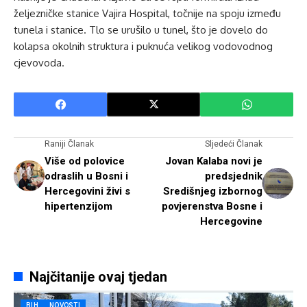
željezničke stanice Vajira Hospital, točnije na spoju između
tunela i stanice. Tlo se urušilo u tunel, što je dovelo do
kolapsa okolnih struktura i puknuća velikog vodovodnog
cjevovoda.
Raniji Članak
Sljedeći Članak
Više od polovice
Jovan Kalaba novi je
odraslih u Bosni i
predsjednik
Hercegovini živi s
Središnjeg izbornog
hipertenzijom
povjerenstva Bosne i
Hercegovine
Najčitanije ovaj tjedan
BIH
NOVOSTI