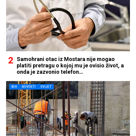
Samohrani otac iz Mostara nije mogao
platiti pretragu o kojoj mu je ovisio život, a
onda je zazvonio telefon…
BIH
NOVOSTI
SVIJET