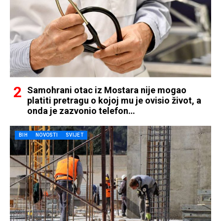
Samohrani otac iz Mostara nije mogao
platiti pretragu o kojoj mu je ovisio život, a
onda je zazvonio telefon…
BIH
NOVOSTI
SVIJET