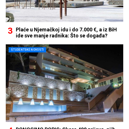
Plaće u Njemačkoj idu i do 7.000 €, a iz BiH
ide sve manje radnika: Što se događa?
STUDENTSKE NOVOSTI