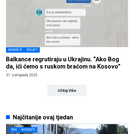
NOVOSTI
SVIJET
Balkance regrutiraju u Ukrajinu. “Ako Bog
da, ići ćemo s ruskom braćom na Kosovo”
31. Listopada 2025.
Učitaj Više
Najčitanije ovaj tjedan
BIH
NOVOSTI