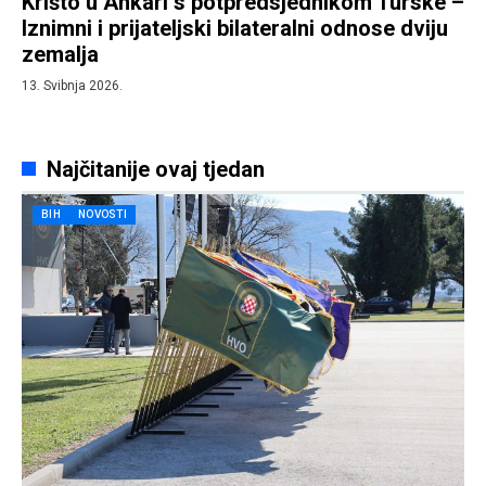
Krišto u Ankari s potpredsjednikom Turske –
Iznimni i prijateljski bilateralni odnose dviju
zemalja
13. Svibnja 2026.
Najčitanije ovaj tjedan
BIH
NOVOSTI