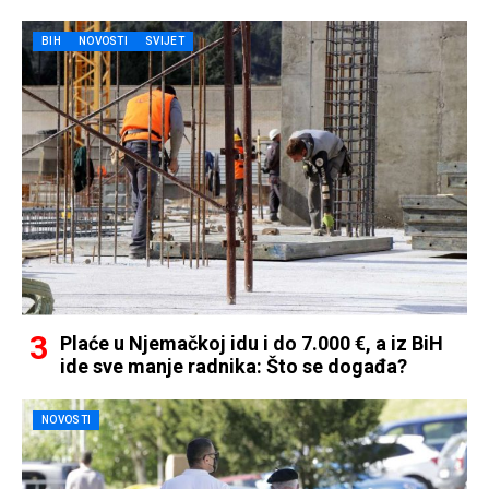
BIH
NOVOSTI
SVIJET
Plaće u Njemačkoj idu i do 7.000 €, a iz BiH
ide sve manje radnika: Što se događa?
NOVOSTI