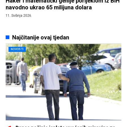
Haker i matematički genije porijeklom iz BiH
navodno ukrao 65 milijuna dolara
11. Svibnja 2026.
Najčitanije ovaj tjedan
NOVOSTI