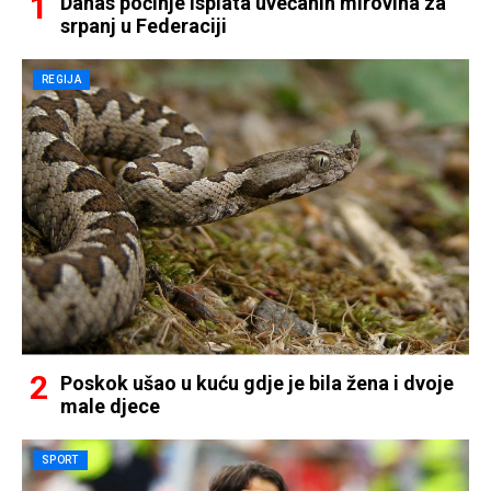
Danas počinje isplata uvećanih mirovina za
srpanj u Federaciji
REGIJA
Poskok ušao u kuću gdje je bila žena i dvoje
male djece
SPORT