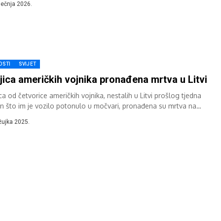
iječnja 2026.
OSTI
SVIJET
jica američkih vojnika pronađena mrtva u Litvi
ca od četvorice američkih vojnika, nestalih u Litvi prošlog tjedna
n što im je vozilo potonulo u močvari, pronađena su mrtva na
u...
žujka 2025.