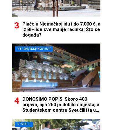
Plaće u Njemačkoj idu i do 7.000 €, a
iz BiH ide sve manje radnika: Što se
događa?
STUDENTSKE NOVOSTI
DONOSIMO POPIS: Skoro 400
prijava, njih 260 je dobilo smještaj u
Studentskom centru Sveučilišta u
Mostaru
NOVOSTI