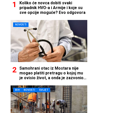
Koliko će novca dobiti svaki
pripadnik HVO-a i Armije i koje su
sve opcije moguće? Evo odgovora
NOVOSTI
Samohrani otac iz Mostara nije
mogao platiti pretragu o kojoj mu
je ovisio život, a onda je zazvonio
telefon…
BIH
NOVOSTI
SVIJET