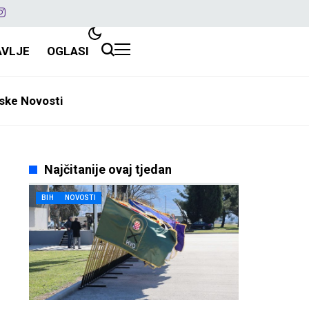
AVLJE
OGLASI
ske Novosti
Najčitanije ovaj tjedan
BIH
NOVOSTI