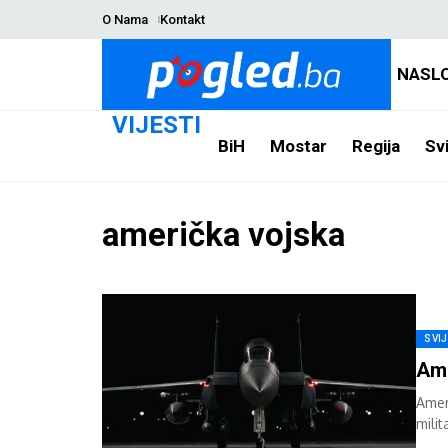
O Nama
Kontakt
NASL
VIJESTI
BiH
Mostar
Regija
Svi
američka vojska
SVI
Ame
Ameri
milit