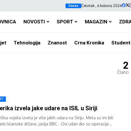
Četvrtak , 6 kolovoz 2026
Danas
OVNICA
NOVOSTI
SPORT
MAGAZIN
ZDR
jet
Tehnologija
Znanost
Crna Kronika
Student
2
Članci
JET
rika izvela jake udare na ISIL u Siriji
čka vojska izvela je više jakih udara na Siriju. Meta su im bili
anti Islamske države, javlja BBC. -Ovi udari dio su operacije...