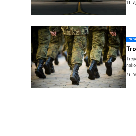
11. S
NOV
Tro
Troji
nako
mjest
31. O