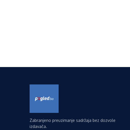
Zabranjeno preuzimanje sadržaja bez dozvole
izdavača.