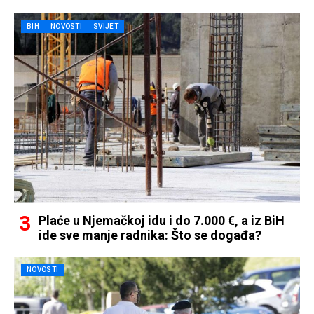
BIH
NOVOSTI
SVIJET
Plaće u Njemačkoj idu i do 7.000 €, a iz BiH
ide sve manje radnika: Što se događa?
NOVOSTI