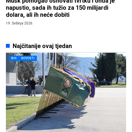
Musk pomogao osnovati tvrtku i onda je
napustio, sada ih tužio za 150 milijardi
dolara, ali ih neće dobiti
19. Svibnja 2026.
Najčitanije ovaj tjedan
BIH
NOVOSTI