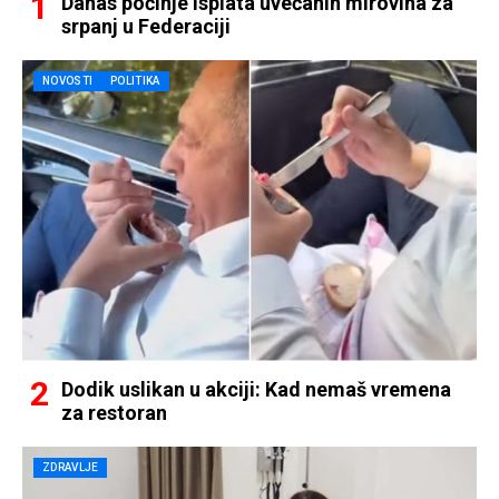
Danas počinje isplata uvećanih mirovina za
srpanj u Federaciji
NOVOSTI
POLITIKA
Dodik uslikan u akciji: Kad nemaš vremena
za restoran
ZDRAVLJE