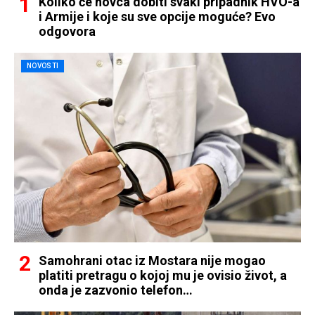
Koliko će novca dobiti svaki pripadnik HVO-a
i Armije i koje su sve opcije moguće? Evo
odgovora
NOVOSTI
Samohrani otac iz Mostara nije mogao
platiti pretragu o kojoj mu je ovisio život, a
onda je zazvonio telefon…