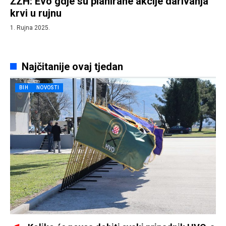
ŽZH: Evo gdje su planirane akcije darivanja
krvi u rujnu
1. Rujna 2025.
Najčitanije ovaj tjedan
BIH
NOVOSTI