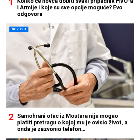
Koliko će novca dobiti svaki pripadnik HVO-a
i Armije i koje su sve opcije moguće? Evo
odgovora
NOVOSTI
Samohrani otac iz Mostara nije mogao
platiti pretragu o kojoj mu je ovisio život, a
onda je zazvonio telefon…