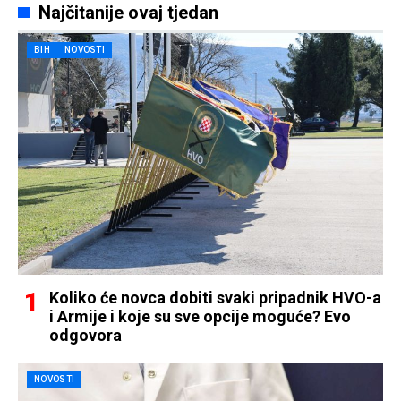
Najčitanije ovaj tjedan
BIH
NOVOSTI
Koliko će novca dobiti svaki pripadnik HVO-a
i Armije i koje su sve opcije moguće? Evo
odgovora
NOVOSTI