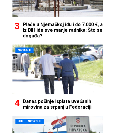
Plaće u Njemačkoj idu i do 7.000 €, a
iz BiH ide sve manje radnika: Što se
događa?
NOVOSTI
Danas počinje isplata uvećanih
mirovina za srpanj u Federaciji
BIH
NOVOSTI