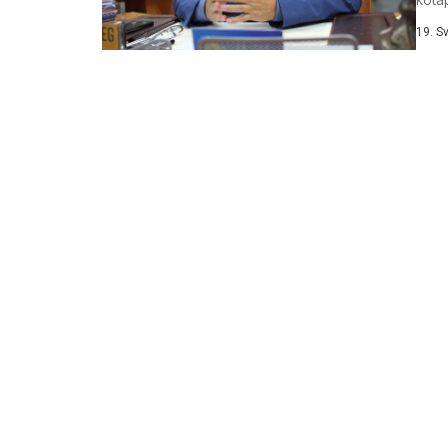
na m
19. S