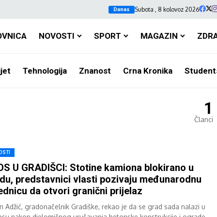
Subota , 8 kolovoz 2026
Danas
OVNICA
NOVOSTI
SPORT
MAGAZIN
ZDR
jet
Tehnologija
Znanost
Crna Kronika
Student
1
Članci
OSTI
S U GRADIŠCI: Stotine kamiona blokirano u
du, predstavnici vlasti pozivaju međunarodnu
ednicu da otvori granični prijelaz
n Adžić, gradonačelnik Gradiške, rekao je da se grad sada nalazi u
psu nakon djelomičnog urušavanja betonske konstrukcije i ograde