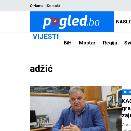
O Nama
Kontakt
NASL
VIJESTI
BiH
Mostar
Regija
Svi
adžić
NOV
KAO
gra
zaj
Zora
kola