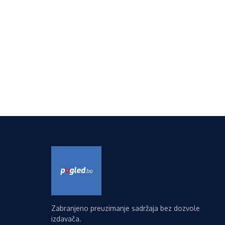
Zabranjeno preuzimanje sadržaja bez dozvole
izdavača.