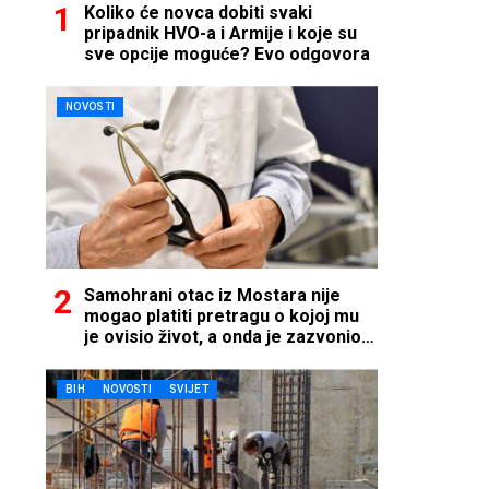
Koliko će novca dobiti svaki
pripadnik HVO-a i Armije i koje su
sve opcije moguće? Evo odgovora
NOVOSTI
Samohrani otac iz Mostara nije
mogao platiti pretragu o kojoj mu
je ovisio život, a onda je zazvonio
telefon…
BIH
NOVOSTI
SVIJET