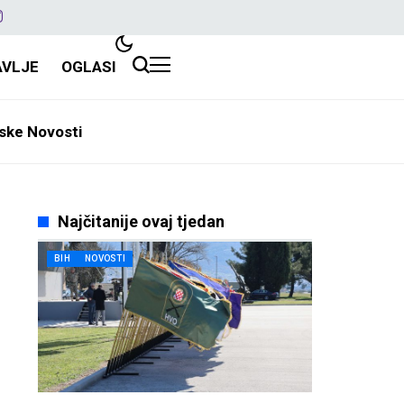
AVLJE
OGLASI
ske Novosti
Najčitanije ovaj tjedan
BIH
NOVOSTI