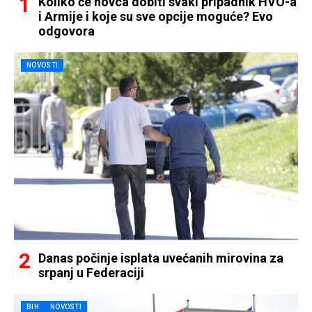
Koliko će novca dobiti svaki pripadnik HVO-a
i Armije i koje su sve opcije moguće? Evo
odgovora
NOVOSTI
Danas počinje isplata uvećanih mirovina za
srpanj u Federaciji
BIH
NOVOSTI