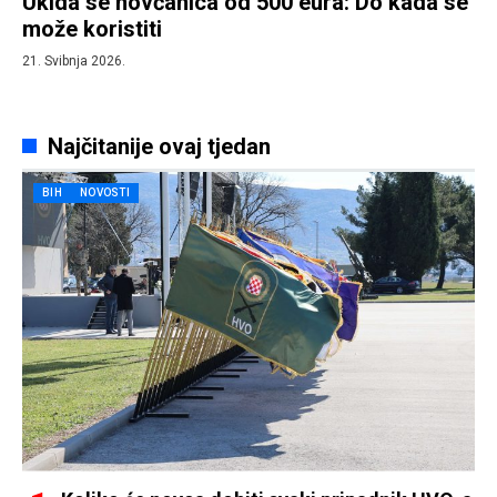
Ukida se novčanica od 500 eura: Do kada se
može koristiti
21. Svibnja 2026.
Najčitanije ovaj tjedan
BIH
NOVOSTI