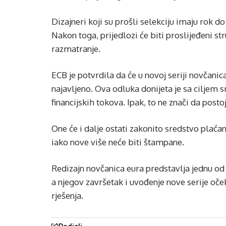
Dizajneri koji su prošli selekciju imaju rok 
Nakon toga, prijedlozi će biti proslijeđeni s
razmatranje.
ECB je potvrdila da će u novoj seriji novčanica
najavljeno. Ova odluka donijeta je sa ciljem 
financijskih tokova. Ipak, to ne znači da post
One će i dalje ostati zakonito sredstvo plaća
iako nove više neće biti štampane.
Redizajn novčanica eura predstavlja jednu od 
a njegov završetak i uvođenje nove serije oček
rješenja.