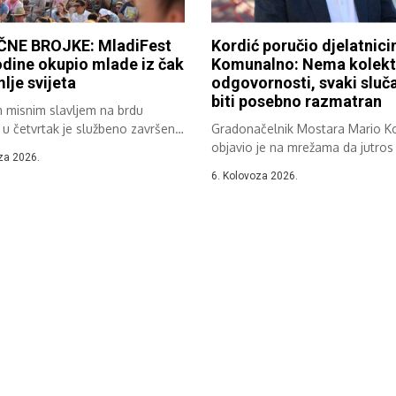
NE BROJKE: MladiFest
Kordić poručio djelatnic
dine okupio mlade iz čak
Komunalno: Nema kolekt
lje svijeta
odgovornosti, svaki sluča
biti posebno razmatran
m misnim slavljem na brdu
 u četvrtak je službeno završen
Gradonačelnik Mostara Mario Ko
objavio je na mrežama da jutros 
za 2026.
6. Kolovoza 2026.