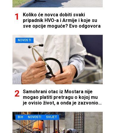
Koliko će novca dobiti svaki
pripadnik HVO-a i Armije i koje su
sve opcije moguće? Evo odgovora
NOVOSTI
Samohrani otac iz Mostara nije
mogao platiti pretragu o kojoj mu
je ovisio život, a onda je zazvonio
telefon…
BIH
NOVOSTI
SVIJET