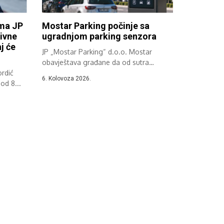
ima JP
Mostar Parking počinje sa
ivne
ugradnjom parking senzora
j će
JP „Mostar Parking“ d.o.o. Mostar
obavještava građane da od sutra
rdić
započinje implementacija...
6. Kolovoza 2026.
od 8...