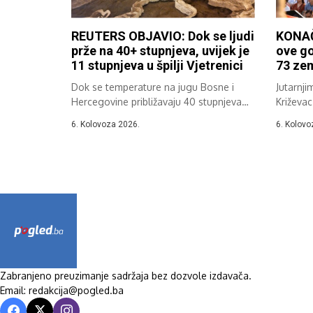
REUTERS OBJAVIO: Dok se ljudi
KONAČ
prže na 40+ stupnjeva, uvijek je
ove go
11 stupnjeva u špilji Vjetrenici
73 zem
Dok se temperature na jugu Bosne i
Jutarnji
Hercegovine približavaju 40 stupnjeva
Križevac
Celzija,...
37....
6. Kolovoza 2026.
6. Kolovo
Zabranjeno preuzimanje sadržaja bez dozvole izdavača.
Email: redakcija@pogled.ba