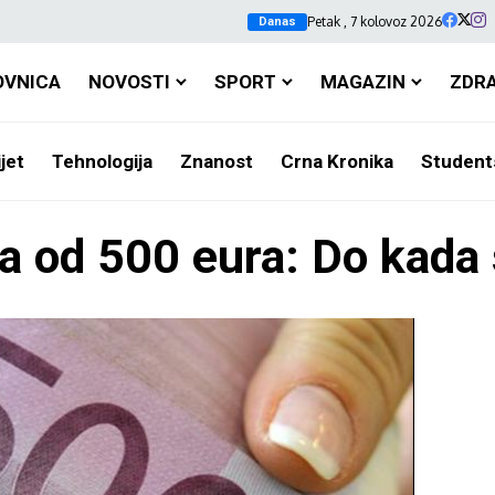
Petak , 7 kolovoz 2026
Danas
OVNICA
NOVOSTI
SPORT
MAGAZIN
ZDR
jet
Tehnologija
Znanost
Crna Kronika
Student
a od 500 eura: Do kada 