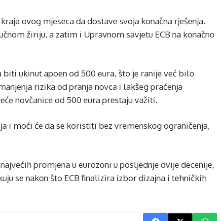
do kraja ovog mjeseca da dostave svoja konačna rješenja.
tručnom žiriju, a zatim i Upravnom savjetu ECB na konačno
 biti ukinut apoen od 500 eura, što je ranije već bilo
smanjenja rizika od pranja novca i lakšeg praćenja
ojeće novčanice od 500 eura prestaju važiti.
nja i moći će da se koristiti bez vremenskog ograničenja,
najvećih promjena u eurozoni u posljednje dvije decenije,
uju se nakon što ECB finalizira izbor dizajna i tehničkih