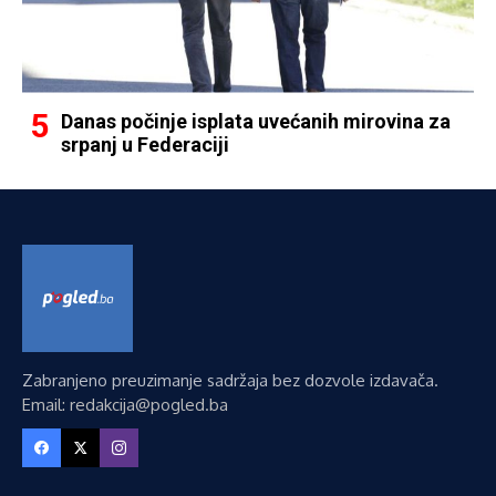
Danas počinje isplata uvećanih mirovina za
srpanj u Federaciji
Zabranjeno preuzimanje sadržaja bez dozvole izdavača.
Email: redakcija@pogled.ba