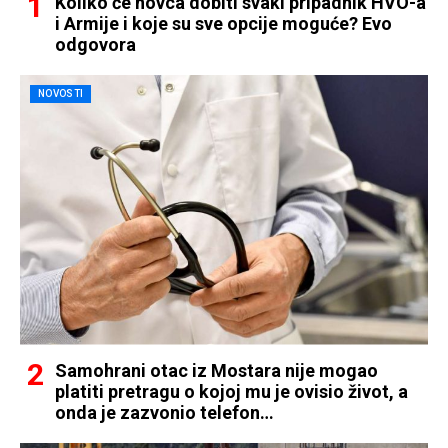
Koliko će novca dobiti svaki pripadnik HVO-a
i Armije i koje su sve opcije moguće? Evo
odgovora
NOVOSTI
Samohrani otac iz Mostara nije mogao
platiti pretragu o kojoj mu je ovisio život, a
onda je zazvonio telefon…