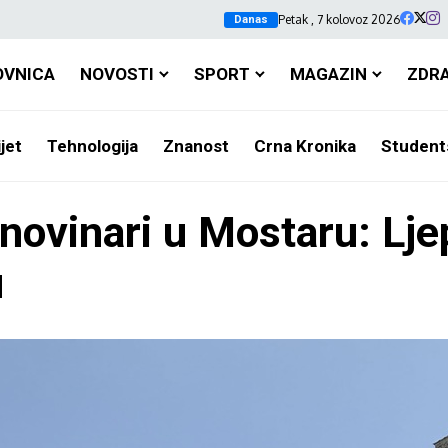
Petak , 7 kolovoz 2026
Danas
OVNICA
NOVOSTI
SPORT
MAGAZIN
ZDR
jet
Tehnologija
Znanost
Crna Kronika
Student
 novinari u Mostaru: Ljep
u