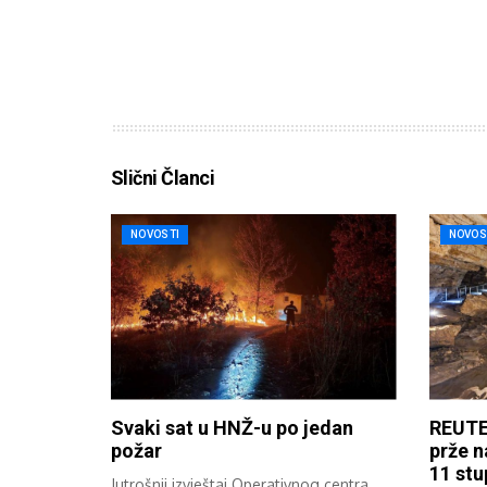
Slični Članci
NOVOSTI
NOVOS
Svaki sat u HNŽ-u po jedan
REUTE
požar
prže n
11 stu
Jutrošnji izvještaj Operativnog centra