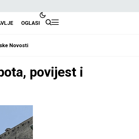
AVLJE
OGLASI
ske Novosti
ota, povijest i