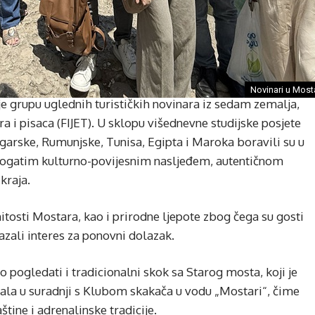
Novinari u Most
je grupu uglednih turističkih novinara iz sedam zemalja,
ra i pisaca (FIJET). U sklopu višednevne studijske posjete
ugarske, Rumunjske, Tunisa, Egipta i Maroka boravili su u
s bogatim kulturno-povijesnim nasljeđem, autentičnom
kraja.
osti Mostara, kao i prirodne ljepote zbog čega su gosti
azali interes za ponovni dolazak.
o pogledati i tradicionalni skok sa Starog mosta, koji je
rala u suradnji s Klubom skakača u vodu „Mostari“, čime
tine i adrenalinske tradicije.