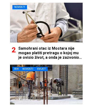
NOVOSTI
Samohrani otac iz Mostara nije
mogao platiti pretragu o kojoj mu
je ovisio život, a onda je zazvonio
telefon…
BIH
NOVOSTI
SVIJET