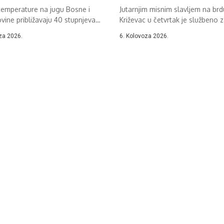
temperature na jugu Bosne i
Jutarnjim misnim slavljem na brd
ine približavaju 40 stupnjeva
Križevac u četvrtak je službeno 
.
37....
za 2026.
6. Kolovoza 2026.