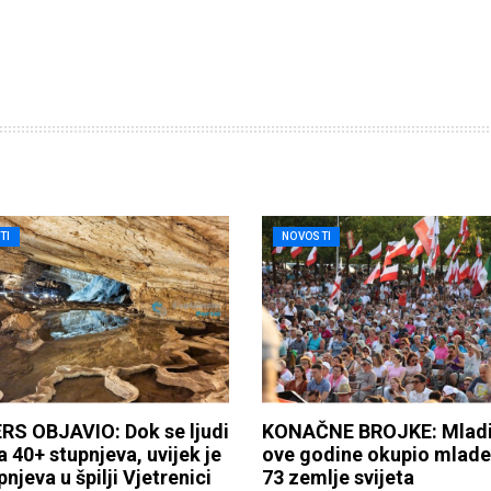
TI
NOVOSTI
RS OBJAVIO: Dok se ljudi
KONAČNE BROJKE: Mladi
a 40+ stupnjeva, uvijek je
ove godine okupio mlade 
pnjeva u špilji Vjetrenici
73 zemlje svijeta