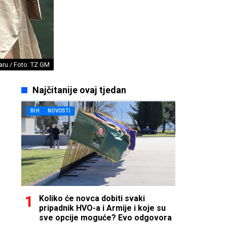
aru / Foto: TZ GM
Najčitanije ovaj tjedan
BIH
NOVOSTI
Koliko će novca dobiti svaki
pripadnik HVO-a i Armije i koje su
sve opcije moguće? Evo odgovora