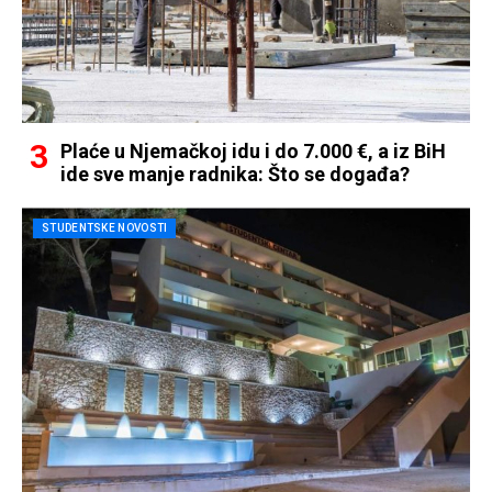
Plaće u Njemačkoj idu i do 7.000 €, a iz BiH
ide sve manje radnika: Što se događa?
STUDENTSKE NOVOSTI