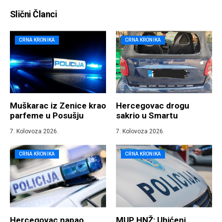
Slični Članci
CRNA KRONIKA
CRNA KRONIKA
Muškarac iz Zenice krao
Hercegovac drogu
parfeme u Posušju
sakrio u Smartu
7. Kolovoza 2026.
7. Kolovoza 2026.
CRNA KRONIKA
CRNA KRONIKA
Hercegovac napao
MUP HNŽ: Uhićeni