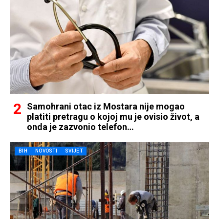
Samohrani otac iz Mostara nije mogao
platiti pretragu o kojoj mu je ovisio život, a
onda je zazvonio telefon…
BIH
NOVOSTI
SVIJET