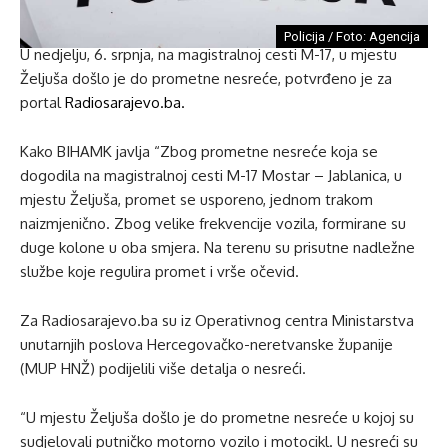
Policija / Foto: Agencija
U nedjelju, 6. srpnja, na magistralnoj cesti M-17, u mjestu
Željuša došlo je do prometne nesreće, potvrđeno je za
portal
Radiosarajevo.ba.
Kako BIHAMK javlja “Zbog prometne nesreće koja se
dogodila na magistralnoj cesti M-17 Mostar – Jablanica, u
mjestu Željuša, promet se usporeno, jednom trakom
naizmjenično. Zbog velike frekvencije vozila, formirane su
duge kolone u oba smjera. Na terenu su prisutne nadležne
službe koje regulira promet i vrše očevid.
Za Radiosarajevo.ba su iz Operativnog centra Ministarstva
unutarnjih poslova Hercegovačko-neretvanske županije
(MUP HNŽ) podijelili više detalja o nesreći.
“U mjestu Željuša došlo je do prometne nesreće u kojoj su
sudjelovali putničko motorno vozilo i motocikl. U nesreći su