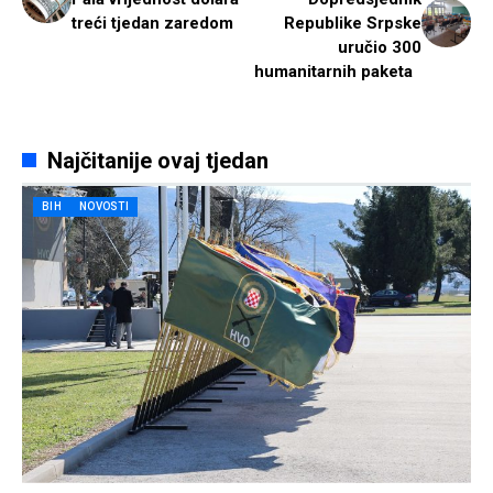
treći tjedan zaredom
Republike Srpske
uručio 300
humanitarnih paketa
Najčitanije ovaj tjedan
BIH
NOVOSTI