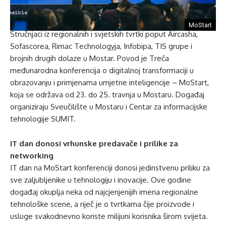
MoStart
Stručnjaci iz regionalnih i svjetskih tvrtki poput Aircasha,
Sofascorea, Rimac Technologyja, Infobipa, TIS grupe i
brojnih drugih dolaze u Mostar. Povod je Treća
međunarodna konferencija o digitalnoj transformaciji u
obrazovanju i primjenama umjetne inteligencije – MoStart,
koja se održava od 23. do 25. travnja u Mostaru. Događaj
organiziraju Sveučilište u Mostaru i Centar za informacijske
tehnologije SUMIT.
IT dan donosi vrhunske predavače i prilike za
networking
IT dan na MoStart konferenciji donosi jedinstvenu priliku za
sve zaljubljenike u tehnologiju i inovacije. Ove godine
događaj okuplja neka od najcjenjenijih imena regionalne
tehnološke scene, a riječ je o tvrtkama čije proizvode i
usluge svakodnevno koriste milijuni korisnika širom svijeta.