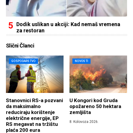
Dodik uslikan u akciji: Kad nemaš vremena
za restoran
Slični Članci
GOSPODARSTVO
NOVOSTI
Stanovnici RS-a pozvani
U Kongori kod Gruda
da maksimalno
opožareno 50 hektara
reduciraju korištenje
zemljišta
električne energije, EP
8. Kolovoza 2026.
RS megavat na tržištu
plaća 200 eura