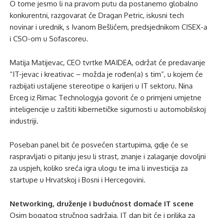
O tome jesmo li na pravom putu da postanemo globalno
konkurentni, razgovarat će Dragan Petric, iskusni tech
novinar i urednik, s Ivanom Bešlićem, predsjednikom CISEX-a
i CSO-om u Sofascoreu.
Matija Matijevac, CEO tvrtke MAIDEA, održat će predavanje
“IT-jevac i kreativac – možda je rođen(a) s tim”, u kojem će
razbijati ustaljene stereotipe o karijeri u IT sektoru. Nina
Erceg iz Rimac Technologyja govorit će o primjeni umjetne
inteligencije u zaštiti kibernetičke sigurnosti u automobilskoj
industriji.
Poseban panel bit će posvećen startupima, gdje će se
raspravljati o pitanju jesu li strast, znanje i zalaganje dovoljni
za uspjeh, koliko sreća igra ulogu te ima li investicija za
startupe u Hrvatskoj i Bosni i Hercegovini.
Networking, druženje i budućnost domaće IT scene
Osim bogatog stručnog sadržaja, IT dan bit će i prilika za