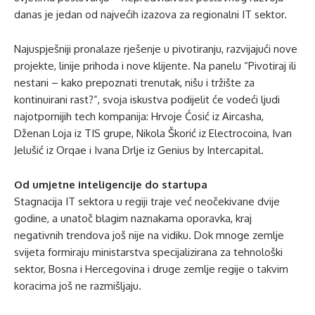
danas je jedan od najvećih izazova za regionalni IT sektor.
Najuspješniji pronalaze rješenje u pivotiranju, razvijajući nove
projekte, linije prihoda i nove klijente. Na panelu “Pivotiraj ili
nestani – kako prepoznati trenutak, nišu i tržište za
kontinuirani rast?”, svoja iskustva podijelit će vodeći ljudi
najotpornijih tech kompanija: Hrvoje Ćosić iz Aircasha,
Dženan Loja iz TIS grupe, Nikola Škorić iz Electrocoina, Ivan
Jelušić iz Orqae i Ivana Drlje iz Genius by Intercapital.
Od umjetne inteligencije do startupa
Stagnacija IT sektora u regiji traje već neočekivane dvije
godine, a unatoč blagim naznakama oporavka, kraj
negativnih trendova još nije na vidiku. Dok mnoge zemlje
svijeta formiraju ministarstva specijalizirana za tehnološki
sektor, Bosna i Hercegovina i druge zemlje regije o takvim
koracima još ne razmišljaju.