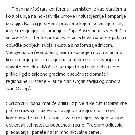
– IT dan na MoStart konferenciji zamišljen je kao platforma
koja okuplja najinovativnije umove i najuspješnije kompanije
iz regije. Naš cilj je stvoriti prostor u kojem se znanje dijeli,
ideje razmjenjuju, a suradnje rađaju. Posebno nas veseli što
su vodeće IT tvrtke prepoznale vrijednost ovog događaja i
odlučile podijeliti svoja iskustva s našom zajednicom.
Vjerujemo da će sudionici, osim inspiracije i novih znanja, s
konferencije ponijeti i vrijedne kontakte te motivaciju za
vlastite projekte. MoStart je mjesto gdje se rađaju nove
prilike i gdje zajedno gradimo budućnost domaće i
regionalne IT scene – ističe član Organizacijskog odbora
Ivan Ostojić.
Sudionici IT dana imat će priliku iz prve ruke čuti inspirativne
priče o razvoju, izazovima i uspjesima koji stoje iza ovih
kompanija te naučiti iz iskustava onih koji su svojom vizijom
oblikovali tehnološku budućnost regije. Program uključuje
predavanja i panele na iznimno aktualne teme.