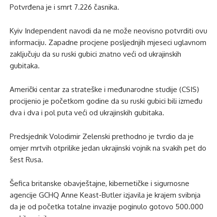
Potvrđena je i smrt 7.226 časnika.
Kyiv Independent navodi da ne može neovisno potvrditi ovu
informaciju. Zapadne procjene posljednjih mjeseci uglavnom
zaključuju da su ruski gubici znatno veći od ukrajinskih
gubitaka.
Američki centar za strateške i međunarodne studije (CSIS)
procijenio je početkom godine da su ruski gubici bili između
dva i dva i pol puta veći od ukrajinskih gubitaka.
Predsjednik Volodimir Zelenski prethodno je tvrdio da je
omjer mrtvih otprilike jedan ukrajinski vojnik na svakih pet do
šest Rusa.
Šefica britanske obavještajne, kibernetičke i sigurnosne
agencije GCHQ Anne Keast-Butler izjavila je krajem svibnja
da je od početka totalne invazije poginulo gotovo 500.000