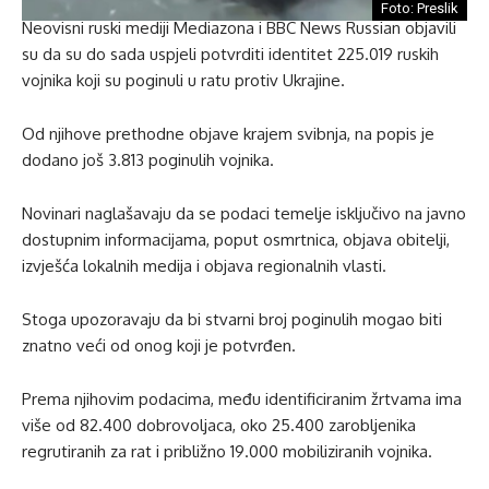
Foto: Preslik
Neovisni ruski mediji Mediazona i BBC News Russian objavili
su da su do sada uspjeli potvrditi identitet 225.019 ruskih
vojnika koji su poginuli u ratu protiv Ukrajine.
Od njihove prethodne objave krajem svibnja, na popis je
dodano još 3.813 poginulih vojnika.
Novinari naglašavaju da se podaci temelje isključivo na javno
dostupnim informacijama, poput osmrtnica, objava obitelji,
izvješća lokalnih medija i objava regionalnih vlasti.
Stoga upozoravaju da bi stvarni broj poginulih mogao biti
znatno veći od onog koji je potvrđen.
Prema njihovim podacima, među identificiranim žrtvama ima
više od 82.400 dobrovoljaca, oko 25.400 zarobljenika
regrutiranih za rat i približno 19.000 mobiliziranih vojnika.