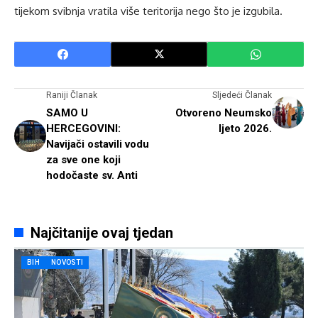
tijekom svibnja vratila više teritorija nego što je izgubila.
Raniji Članak
Sljedeći Članak
SAMO U
Otvoreno Neumsko
HERCEGOVINI:
ljeto 2026.
Navijači ostavili vodu
za sve one koji
hodočaste sv. Anti
Najčitanije ovaj tjedan
BIH
NOVOSTI