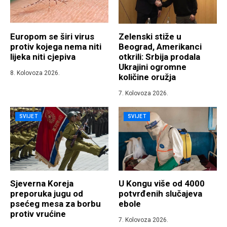
Europom se širi virus
Zelenski stiže u
protiv kojega nema niti
Beograd, Amerikanci
lijeka niti cjepiva
otkrili: Srbija prodala
Ukrajini ogromne
8. Kolovoza 2026.
količine oružja
7. Kolovoza 2026.
SVIJET
SVIJET
Sjeverna Koreja
U Kongu više od 4000
preporuka jugu od
potvrđenih slučajeva
psećeg mesa za borbu
ebole
protiv vrućine
7. Kolovoza 2026.