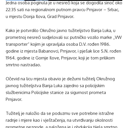
Jedna osoba poginula je u nesreći koja se dogodila sinoć oko
22:35 sati na regionalnom putnom pravcu Prnjavor – Srbac,
u mjestu Donja Ilova, Grad Prnjavor.
Kako je potvrdilo Okružno javno tužiteljstvo Banja Luka, u
prometnoj nesreći sudjelovali su: putničko vozilo marke „VW
transporter“ kojim je upravljala osoba D.V. rođen 1986.
godine iz mjesta Babanovci, Prnjavor, i pješak lice S.N. rođen
1964. godine iz Gornje Ilove, Prnjavor, koji je tom prilikom
smrtno nastradao.
Očevid na licu mjesta obavio je dežurni tužitelj Okružnog
javnog tužiteljstva Banja Luka zajedno sa policijskim
službenicima Policijske stanice za sigurnost prometa
Prnjavor.
Tužitelj je naložio da se poduzmu sve potrebne istražne
radnje i mjere kao i vještačenja, na utvrđivanju okolnosti
prometne nezgode, a naložena je i obdukcija tijela smrtno