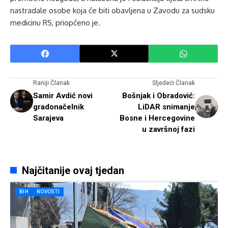
nastradale osobe koja će biti obavljena u Zavodu za sudsku
medicinu RS, priopćeno je.
Raniji Članak
Sljedeći Članak
Samir Avdić novi
Bošnjak i Obradović:
gradonačelnik
LiDAR snimanje
Sarajeva
Bosne i Hercegovine
u završnoj fazi
Najčitanije ovaj tjedan
BIH
NOVOSTI