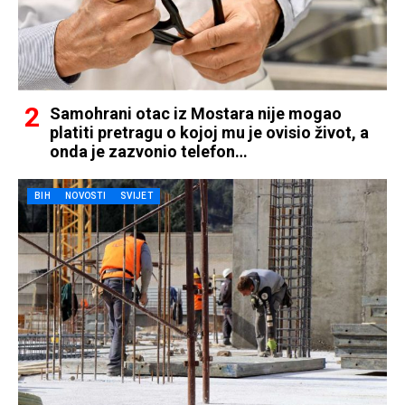
Samohrani otac iz Mostara nije mogao
platiti pretragu o kojoj mu je ovisio život, a
onda je zazvonio telefon…
BIH
NOVOSTI
SVIJET