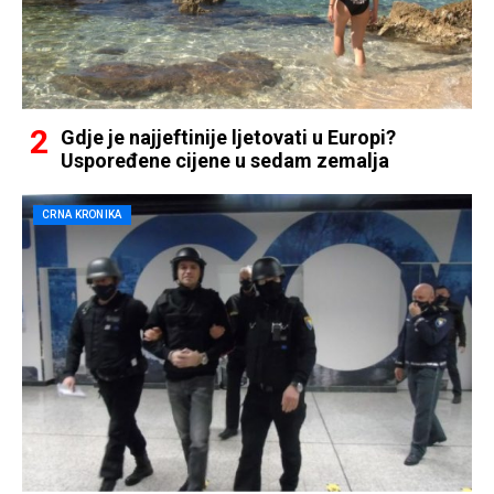
Gdje je najjeftinije ljetovati u Europi?
Uspoređene cijene u sedam zemalja
CRNA KRONIKA