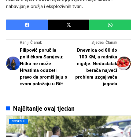
nabavljanje oružja i eksplozivnih tvari.
Raniji Članak
Sljedeći Članak
Filipović poručila
Dnevnica od 80 do
političkom Sarajevu:
100 KM, a radnika
Nitko ne može
nigdje: Nedostatak
Hrvatima oduzeti
berača najveći
pravo da promišljaju o
problem uzgajivača
svom položaju u BiH
jagoda
Najčitanije ovaj tjedan
NOVOSTI