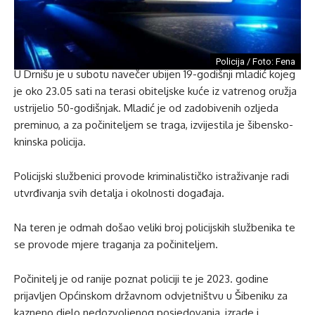
Policija / Foto: Fena
U Drnišu je u subotu navečer ubijen 19-godišnji mladić kojeg
je oko 23.05 sati na terasi obiteljske kuće iz vatrenog oružja
ustrijelio 50-godišnjak. Mladić je od zadobivenih ozljeda
preminuo, a za počiniteljem se traga, izvijestila je šibensko-
kninska policija.
Policijski službenici provode kriminalističko istraživanje radi
utvrđivanja svih detalja i okolnosti događaja.
Na teren je odmah došao veliki broj policijskih službenika te
se provode mjere traganja za počiniteljem.
Počinitelj je od ranije poznat policiji te je 2023. godine
prijavljen Općinskom državnom odvjetništvu u Šibeniku za
kazneno djelo nedozvoljenog posjedovanja, izrade i