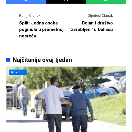
Raniji Članak
Sljedeći Članak
Split: Jedna osoba
Bojan i društvo
poginula u prometnoj
'zarobljeni' u Dallasu
nesreća
Najčitanije ovaj tjedan
NOVOSTI