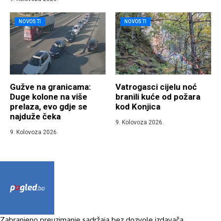
NOVOSTI
NOVOSTI
Gužve na granicama:
Vatrogasci cijelu noć
Duge kolone na više
branili kuće od požara
prelaza, evo gdje se
kod Konjica
najduže čeka
9. Kolovoza 2026.
9. Kolovoza 2026.
Zabranjeno preuzimanje sadržaja bez dozvole izdavača.