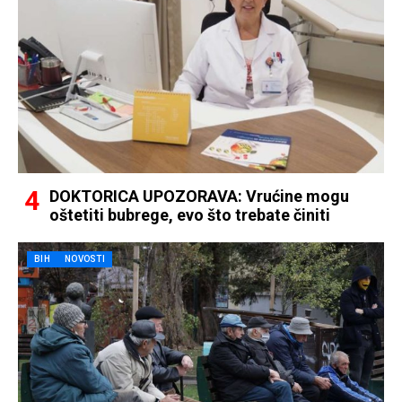
DOKTORICA UPOZORAVA: Vrućine mogu
oštetiti bubrege, evo što trebate činiti
BIH
NOVOSTI