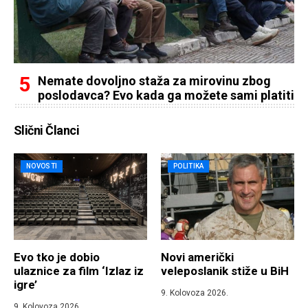
Nemate dovoljno staža za mirovinu zbog
poslodavca? Evo kada ga možete sami platiti
Slični Članci
NOVOSTI
POLITIKA
Evo tko je dobio
Novi američki
ulaznice za film ‘Izlaz iz
veleposlanik stiže u BiH
igre’
9. Kolovoza 2026.
9. Kolovoza 2026.